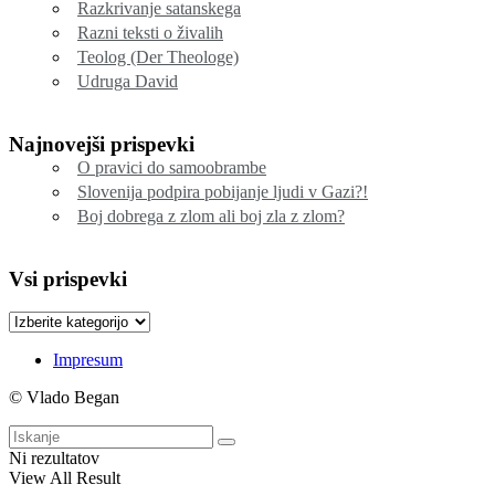
Razkrivanje satanskega
Razni teksti o živalih
Teolog (Der Theologe)
Udruga David
Najnovejši prispevki
O pravici do samoobrambe
Slovenija podpira pobijanje ljudi v Gazi?!
Boj dobrega z zlom ali boj zla z zlom?
Vsi prispevki
Vsi
prispevki
Impresum
© Vlado Began
Ni rezultatov
View All Result