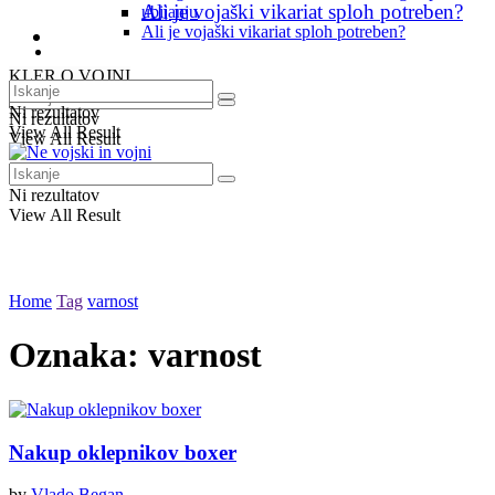
Ali je vojaški vikariat sploh potreben?
ubijanju
Ali je vojaški vikariat sploh potreben?
Blog
Blog
KLER O VOJNI
Ni rezultatov
Ni rezultatov
View All Result
View All Result
Ni rezultatov
View All Result
Home
Tag
varnost
Oznaka:
varnost
Nakup oklepnikov boxer
by
Vlado Began