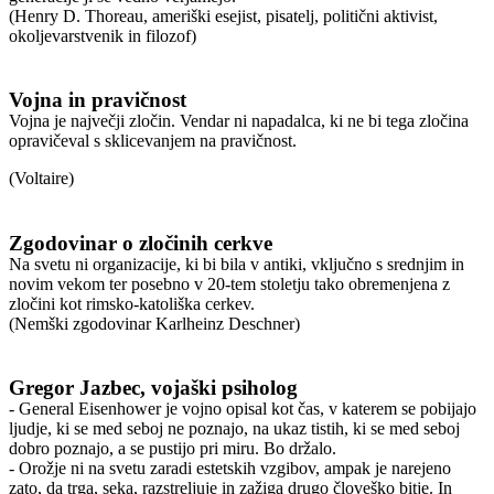
(Henry D. Thoreau, ameriški esejist, pisatelj, politični aktivist,
okoljevarstvenik in filozof)
Vojna in pravičnost
Vojna je največji zločin. Vendar ni napadalca, ki ne bi tega zločina
opravičeval s sklicevanjem na pravičnost.
(Voltaire)
Zgodovinar o zločinih cerkve
Na svetu ni organizacije, ki bi bila v antiki, vključno s srednjim in
novim vekom ter posebno v 20-tem stoletju tako obremenjena z
zločini kot rimsko-katoliška cerkev.
(Nemški zgodovinar Karlheinz Deschner)
Gregor Jazbec, vojaški psiholog
- General Eisenhower je vojno opisal kot čas, v katerem se pobijajo
ljudje, ki se med seboj ne poznajo, na ukaz tistih, ki se med seboj
dobro poznajo, a se pustijo pri miru. Bo držalo.
- Orožje ni na svetu zaradi estetskih vzgibov, ampak je narejeno
zato, da trga, seka, razstreljuje in zažiga drugo človeško bitje. In