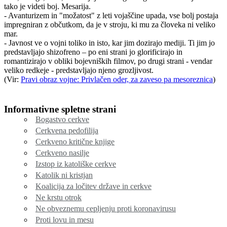
tako je videti boj. Mesarija.
- Avanturizem in "možatost" z leti vojaščine upada, vse bolj postaja
impregniran z občutkom, da je v stroju, ki mu za človeka ni veliko
mar.
- Javnost ve o vojni toliko in isto, kar jim dozirajo mediji. Ti jim jo
predstavljajo shizofreno – po eni strani jo glorificirajo in
romantizirajo v obliki bojevniških filmov, po drugi strani - vendar
veliko redkeje - predstavljajo njeno grozljivost.
(Vir:
Pravi obraz vojne: Privlačen oder, za zaveso pa mesoreznica
)
Informativne spletne strani
Bogastvo cerkve
Cerkvena pedofilija
Cerkveno kritične knjige
Cerkveno nasilje
Izstop iz katoliške cerkve
Katolik ni kristjan
Koalicija za ločitev države in cerkve
Ne krstu otrok
Ne obveznemu cepljenju proti koronavirusu
Proti lovu in mesu