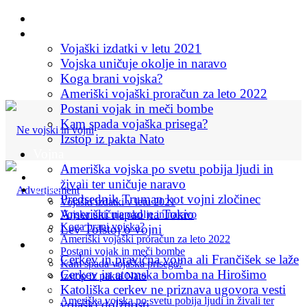
Začetna stran
Vojska
Vojaški izdatki v letu 2021
Vojska uničuje okolje in naravo
Koga brani vojska?
Ameriški vojaški proračun za leto 2022
Postani vojak in meči bombe
Kam spada vojaška prisega?
Izstop iz pakta Nato
Vojna
Ameriška vojska po svetu pobija ljudi in
Začetna stran
živali ter uničuje naravo
Vojska
Predsednik Truman kot vojni zločinec
Vojaški izdatki v letu 2021
Ameriški napad na Tokio
Vojska uničuje okolje in naravo
Koga brani vojska?
Lev Tolstoj o vojni
Ameriški vojaški proračun za leto 2022
Cerkev in vojna
Postani vojak in meči bombe
Cerkev in pravična vojna ali Frančišek se laže
Kam spada vojaška prisega?
Cerkev in atomska bomba na Hirošimo
Izstop iz pakta Nato
Vojna
Katoliška cerkev ne priznava ugovora vesti
Ameriška vojska po svetu pobija ljudi in živali ter
vojaški dolžnosti