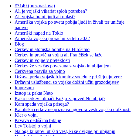
#3140 (brez naslova)
Ali je vojaški vikariat sploh potreben?
Ali vojska brani ljudi ali oblast?
Ameriška vojska po svetu pobija ljudi in živali ter uničuje
naravo
Ameriški napad na Tokio
Ameriški vojaški proračun za leto 2022
Blog
Cerkev in atomska bomba na Hirošimo
Cerkev in pravična vojna ali Frančišek se laže
Cerkev in vojne v preteklosti
Cerkev že ves čas povezana z vojsko in ubijanjem
Cerkvena pravila za vojno
Država preko vojaških kuratov sodeluje pri širjenju vere
Državni uslužbenci so vojake dolžni učiti grozodejstev
Impresum
Izstop iz pakta Nato
Kako cerkev tolmači Božjo zapoved Ne ubijaj?
Kam spada vojaška prisega?
Katoliška cerkev ne priznava ugovora vesti vojaški dolžnosti
Kler o vojni
Krvava dediščina biblije
Lev Tolstoj o vojni
Naloga kuratov: utišati vest, ki se dvigne pri ubijanju