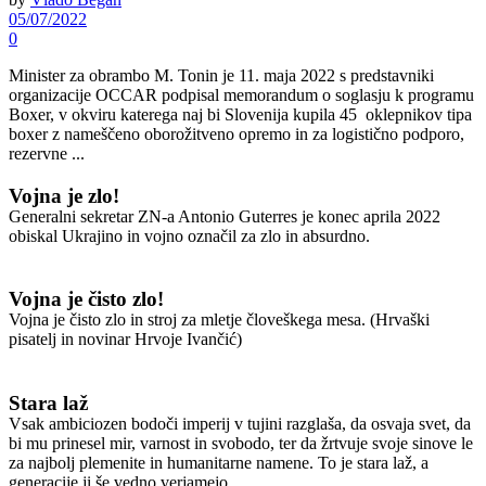
05/07/2022
0
Minister za obrambo M. Tonin je 11. maja 2022 s predstavniki
organizacije OCCAR podpisal memorandum o soglasju k programu
Boxer, v okviru katerega naj bi Slovenija kupila 45 oklepnikov tipa
boxer z nameščeno oborožitveno opremo in za logistično podporo,
rezervne ...
Vojna je zlo!
Generalni sekretar ZN-a Antonio Guterres je konec aprila 2022
obiskal Ukrajino in vojno označil za zlo in absurdno.
Vojna je čisto zlo!
Vojna je čisto zlo in stroj za mletje človeškega mesa. (Hrvaški
pisatelj in novinar Hrvoje Ivančić)
Stara laž
Vsak ambiciozen bodoči imperij v tujini razglaša, da osvaja svet, da
bi mu prinesel mir, varnost in svobodo, ter da žrtvuje svoje sinove le
za najbolj plemenite in humanitarne namene. To je stara laž, a
generacije ji še vedno verjamejo.