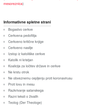
mesoreznica
)
Informativne spletne strani
Bogastvo cerkve
Cerkvena pedofilija
Cerkveno kritične knjige
Cerkveno nasilje
Izstop iz katoliške cerkve
Katolik ni kristjan
Koalicija za ločitev države in cerkve
Ne krstu otrok
Ne obveznemu cepljenju proti koronavirusu
Proti lovu in mesu
Razkrivanje satanskega
Razni teksti o živalih
Teolog (Der Theologe)