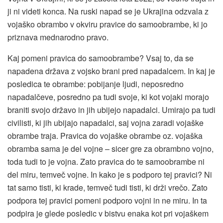
ji ni videti konca. Na ruski napad se je Ukrajina odzvala z
vojaško obrambo v okviru pravice do samoobrambe, ki jo
priznava mednarodno pravo.
Kaj pomeni pravica do samoobrambe? Vsaj to, da se
napadena država z vojsko brani pred napadalcem. In kaj je
posledica te obrambe: pobijanje ljudi, neposredno
napadalčeve, posredno pa tudi svoje, ki kot vojaki morajo
braniti svojo državo in jih ubijejo napadalci. Umirajo pa tudi
civilisti, ki jih ubijajo napadalci, saj vojna zaradi vojaške
obrambe traja. Pravica do vojaške obrambe oz. vojaška
obramba sama je del vojne – sicer gre za obrambno vojno,
toda tudi to je vojna. Zato pravica do te samoobrambe ni
del miru, temveč vojne. In kako je s podporo tej pravici? Ni
tat samo tisti, ki krade, temveč tudi tisti, ki drži vrečo. Zato
podpora tej pravici pomeni podporo vojni in ne miru. In ta
podpira je glede posledic v bistvu enaka kot pri vojaškem