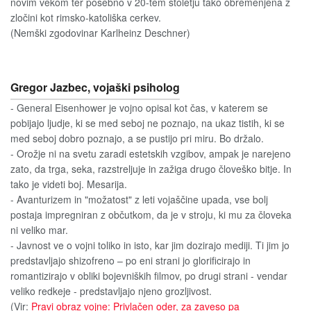
novim vekom ter posebno v 20-tem stoletju tako obremenjena z
zločini kot rimsko-katoliška cerkev.
(Nemški zgodovinar Karlheinz Deschner)
Gregor Jazbec, vojaški psiholog
- General Eisenhower je vojno opisal kot čas, v katerem se
pobijajo ljudje, ki se med seboj ne poznajo, na ukaz tistih, ki se
med seboj dobro poznajo, a se pustijo pri miru. Bo držalo.
- Orožje ni na svetu zaradi estetskih vzgibov, ampak je narejeno
zato, da trga, seka, razstreljuje in zažiga drugo človeško bitje. In
tako je videti boj. Mesarija.
- Avanturizem in "možatost" z leti vojaščine upada, vse bolj
postaja impregniran z občutkom, da je v stroju, ki mu za človeka
ni veliko mar.
- Javnost ve o vojni toliko in isto, kar jim dozirajo mediji. Ti jim jo
predstavljajo shizofreno – po eni strani jo glorificirajo in
romantizirajo v obliki bojevniških filmov, po drugi strani - vendar
veliko redkeje - predstavljajo njeno grozljivost.
(Vir:
Pravi obraz vojne: Privlačen oder, za zaveso pa