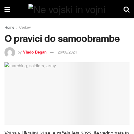
Home
Cerkev
O pravici do samoobrambe
by
Vlado Began
26/08/2024
Vojna v Ukrajini, ki se je začela leta 2022, še vedno traja in