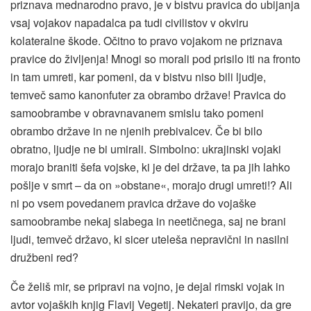
priznava mednarodno pravo, je v bistvu pravica do ubijanja
vsaj vojakov napadalca pa tudi civilistov v okviru
kolateralne škode. Očitno to pravo vojakom ne priznava
pravice do življenja! Mnogi so morali pod prisilo iti na fronto
in tam umreti, kar pomeni, da v bistvu niso bili ljudje,
temveč samo kanonfuter za obrambo države! Pravica do
samoobrambe v obravnavanem smislu tako pomeni
obrambo države in ne njenih prebivalcev. Če bi bilo
obratno, ljudje ne bi umirali. Simbolno: ukrajinski vojaki
morajo braniti šefa vojske, ki je del države, ta pa jih lahko
pošlje v smrt – da on »obstane«, morajo drugi umreti!? Ali
ni po vsem povedanem pravica države do vojaške
samoobrambe nekaj slabega in neetičnega, saj ne brani
ljudi, temveč državo, ki sicer uteleša nepravični in nasilni
družbeni red?
Če želiš mir, se pripravi na vojno, je dejal rimski vojak in
avtor vojaških knjig Flavij Vegetij. Nekateri pravijo, da gre