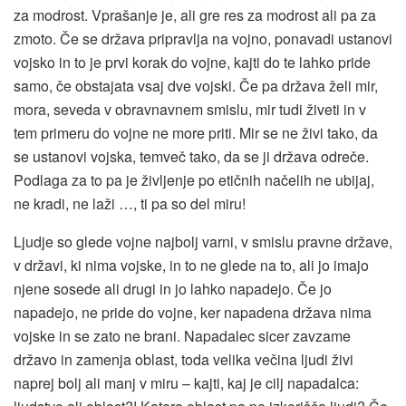
za modrost. Vprašanje je, ali gre res za modrost ali pa za
zmoto. Če se država pripravlja na vojno, ponavadi ustanovi
vojsko in to je prvi korak do vojne, kajti do te lahko pride
samo, če obstajata vsaj dve vojski. Če pa država želi mir,
mora, seveda v obravnavnem smislu, mir tudi živeti in v
tem primeru do vojne ne more priti. Mir se ne živi tako, da
se ustanovi vojska, temveč tako, da se ji država odreče.
Podlaga za to pa je življenje po etičnih načelih ne ubijaj,
ne kradi, ne laži …, ti pa so del miru!
Ljudje so glede vojne najbolj varni, v smislu pravne države,
v državi, ki nima vojske, in to ne glede na to, ali jo imajo
njene sosede ali drugi in jo lahko napadejo. Če jo
napadejo, ne pride do vojne, ker napadena država nima
vojske in se zato ne brani. Napadalec sicer zavzame
državo in zamenja oblast, toda velika večina ljudi živi
naprej bolj ali manj v miru – kajti, kaj je cilj napadalca: