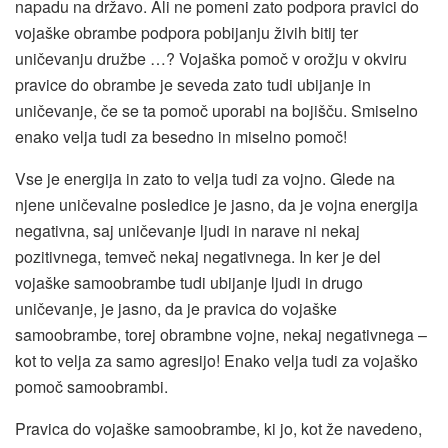
napadu na državo. Ali ne pomeni zato podpora pravici do
vojaške obrambe podpora pobijanju živih bitij ter
uničevanju družbe …? Vojaška pomoč v orožju v okviru
pravice do obrambe je seveda zato tudi ubijanje in
uničevanje, če se ta pomoč uporabi na bojišču. Smiselno
enako velja tudi za besedno in miselno pomoč!
Vse je energija in zato to velja tudi za vojno. Glede na
njene uničevalne posledice je jasno, da je vojna energija
negativna, saj uničevanje ljudi in narave ni nekaj
pozitivnega, temveč nekaj negativnega. In ker je del
vojaške samoobrambe tudi ubijanje ljudi in drugo
uničevanje, je jasno, da je pravica do vojaške
samoobrambe, torej obrambne vojne, nekaj negativnega –
kot to velja za samo agresijo! Enako velja tudi za vojaško
pomoč samoobrambi.
Pravica do vojaške samoobrambe, ki jo, kot že navedeno,