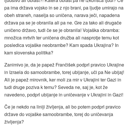
ljudstvo ali oblast?! Katera oblast pa ne izkorišča ljudi? Če
pa ima država vojsko in se z njo brani, pa ljudje umirajo na
obeh straneh, naselja so uničena, narava ječi, napadena
država pa se je obranila ali pa ne. Gre za tako ali drugače
uničeno državo, tudi če se je obranila! Vojaška obramba:
množica mrtvih ter uničena družba ali nasprotje temu kot
posledica vojaške neobrambe? Kam spada Ukrajina? In
kam slovenska politika?
Zanimivo je, da je papež Frančišek podprl pravico Ukrajine
in Izraela do samoobrambe, torej ubijanje, uči pa Ne ubijaj!
Ali je papež mirovnik, ker moli za mir v Ukrajini ter Gazi in
tudi druge poziva k temu? Seveda ne, saj je, kot že
navedeno, podprl ubijanje in uničevanje v Ukrajini in Gazi!
Če je nekdo na liniji življenja, ali bo potem podprl pravico
države do vojaške samoobrambe, torej do uničevanja
življenja?