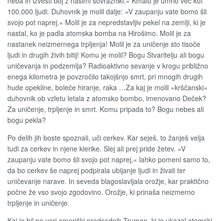
neba in izvesti boj z našimi sovražniki.« Kmalu je umrlo več kot
100.000 ljudi. Duhovnik je molil dalje: »V zaupanju vate bomo šli
svojo pot naprej.« Molil je za nepredstavljiv pekel na zemlji, ki je
nastal, ko je padla atomska bomba na Hirošimo. Molil je za
nastanek neizmernega trpljenja! Molil je za uničenje sto tisoče
ljudi in drugih živih bitij! Komu je molil? Bogu Stvaritelju ali bogu
uničevanja in podzemlja? Radioaktivno sevanje v krogu približno
enega kilometra je povzročilo takojšnjo smrt, pri mnogih drugih
hude opekline, boleče hiranje, raka …Za kaj je molil »krščanski«
duhovnik ob vzletu letala z atomsko bombo, imenovano Deček?
Za uničenje, trpljenje in smrt. Komu pripada to? Bogu nebes ali
bogu pekla?
Po delih jih boste spoznali, uči cerkev. Kar seješ, to žanješ velja
tudi za cerkev in njene klerike. Slej ali prej pride žetev. »V
zaupanju vate bomo šli svojo pot naprej,« lahko pomeni samo to,
da bo cerkev še naprej podpirala ubijanje ljudi in živali ter
uničevanje narave. In seveda blagoslavljala orožje, kar praktično
počne že vso svojo zgodovino. Orožje, ki prinaša neizmerno
trpljenje in uničenje.
Kaj je bil po veri ameriški predsednik Truman, ki je ukazal atomski