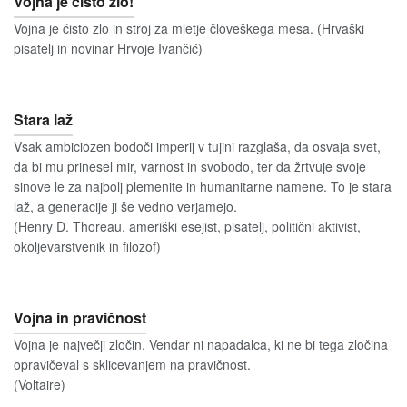
Vojna je čisto zlo!
Vojna je čisto zlo in stroj za mletje človeškega mesa. (Hrvaški
pisatelj in novinar Hrvoje Ivančić)
Stara laž
Vsak ambiciozen bodoči imperij v tujini razglaša, da osvaja svet,
da bi mu prinesel mir, varnost in svobodo, ter da žrtvuje svoje
sinove le za najbolj plemenite in humanitarne namene. To je stara
laž, a generacije ji še vedno verjamejo.
(Henry D. Thoreau, ameriški esejist, pisatelj, politični aktivist,
okoljevarstvenik in filozof)
Vojna in pravičnost
Vojna je največji zločin. Vendar ni napadalca, ki ne bi tega zločina
opravičeval s sklicevanjem na pravičnost.
(Voltaire)