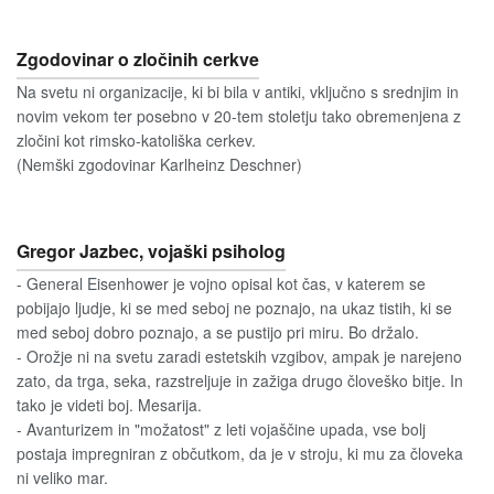
Zgodovinar o zločinih cerkve
Na svetu ni organizacije, ki bi bila v antiki, vključno s srednjim in
novim vekom ter posebno v 20-tem stoletju tako obremenjena z
zločini kot rimsko-katoliška cerkev.
(Nemški zgodovinar Karlheinz Deschner)
Gregor Jazbec, vojaški psiholog
- General Eisenhower je vojno opisal kot čas, v katerem se
pobijajo ljudje, ki se med seboj ne poznajo, na ukaz tistih, ki se
med seboj dobro poznajo, a se pustijo pri miru. Bo držalo.
- Orožje ni na svetu zaradi estetskih vzgibov, ampak je narejeno
zato, da trga, seka, razstreljuje in zažiga drugo človeško bitje. In
tako je videti boj. Mesarija.
- Avanturizem in "možatost" z leti vojaščine upada, vse bolj
postaja impregniran z občutkom, da je v stroju, ki mu za človeka
ni veliko mar.