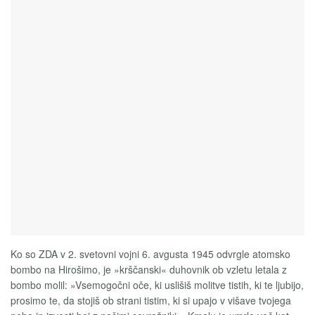
Ko so ZDA v 2. svetovni vojni 6. avgusta 1945 odvrgle atomsko
bombo na Hirošimo, je »krščanski« duhovnik ob vzletu letala z
bombo molil: »Vsemogočni oče, ki uslišiš molitve tistih, ki te ljubijo,
prosimo te, da stojiš ob strani tistim, ki si upajo v višave tvojega