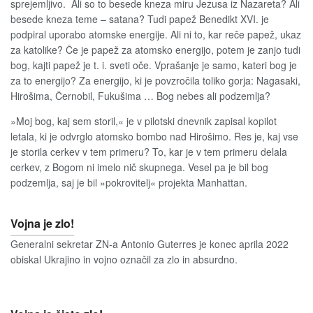
sprejemljivo. Ali so to besede kneza miru Jezusa iz Nazareta? Ali
besede kneza teme – satana? Tudi papež Benedikt XVI. je
podpiral uporabo atomske energije. Ali ni to, kar reče papež, ukaz
za katolike? Če je papež za atomsko energijo, potem je zanjo tudi
bog, kajti papež je t. i. sveti oče. Vprašanje je samo, kateri bog je
za to energijo? Za energijo, ki je povzročila toliko gorja: Nagasaki,
Hirošima, Černobil, Fukušima … Bog nebes ali podzemlja?
»Moj bog, kaj sem storil,« je v pilotski dnevnik zapisal kopilot
letala, ki je odvrglo atomsko bombo nad Hirošimo. Res je, kaj vse
je storila cerkev v tem primeru? To, kar je v tem primeru delala
cerkev, z Bogom ni imelo nič skupnega. Vesel pa je bil bog
podzemlja, saj je bil »pokrovitelj« projekta Manhattan.
Vojna je zlo!
Generalni sekretar ZN-a Antonio Guterres je konec aprila 2022
obiskal Ukrajino in vojno označil za zlo in absurdno.