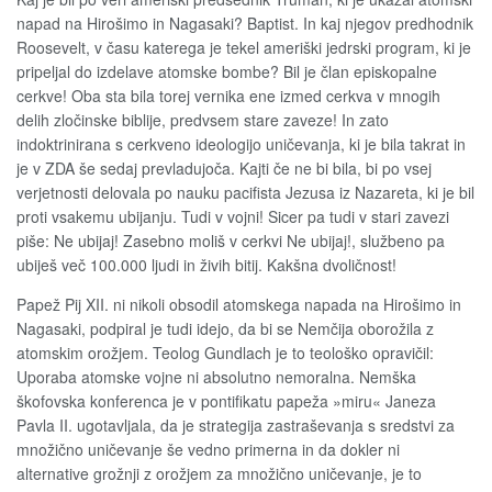
napad na Hirošimo in Nagasaki? Baptist. In kaj njegov predhodnik
Roosevelt, v času katerega je tekel ameriški jedrski program, ki je
pripeljal do izdelave atomske bombe? Bil je član episkopalne
cerkve! Oba sta bila torej vernika ene izmed cerkva v mnogih
delih zločinske biblije, predvsem stare zaveze! In zato
indoktrinirana s cerkveno ideologijo uničevanja, ki je bila takrat in
je v ZDA še sedaj prevladujoča. Kajti če ne bi bila, bi po vsej
verjetnosti delovala po nauku pacifista Jezusa iz Nazareta, ki je bil
proti vsakemu ubijanju. Tudi v vojni! Sicer pa tudi v stari zavezi
piše: Ne ubijaj! Zasebno moliš v cerkvi Ne ubijaj!, službeno pa
ubiješ več 100.000 ljudi in živih bitij. Kakšna dvoličnost!
Papež Pij XII. ni nikoli obsodil atomskega napada na Hirošimo in
Nagasaki, podpiral je tudi idejo, da bi se Nemčija oborožila z
atomskim orožjem. Teolog Gundlach je to teološko opravičil:
Uporaba atomske vojne ni absolutno nemoralna. Nemška
škofovska konferenca je v pontifikatu papeža »miru« Janeza
Pavla II. ugotavljala, da je strategija zastraševanja s sredstvi za
množično uničevanje še vedno primerna in da dokler ni
alternative grožnji z orožjem za množično uničevanje, je to