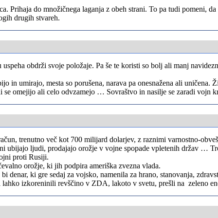
ica. Prihaja do množičnega laganja z obeh strani. To pa tudi pomeni, da
ogih drugih stvareh.
u uspeha obdrži svoje položaje. Pa še te koristi so bolj ali manj navidez
 trpijo in umirajo, mesta so porušena, narava pa onesnažena ali uničena. 
i se omejijo ali celo odvzamejo … Sovraštvo in nasilje se zaradi vojn kr
čun, trenutno več kot 700 milijard dolarjev, z raznimi varnostno-obveš
ni ubijajo ljudi, prodajajo orožje v vojne spopade vpletenih držav … T
jni proti Rusiji.
evalno orožje, ki jih podpira ameriška zvezna vlada.
 bi denar, ki gre sedaj za vojsko, namenila za hrano, stanovanja, zdravs
bi lahko izkoreninili revščino v ZDA, lakoto v svetu, prešli na zeleno e