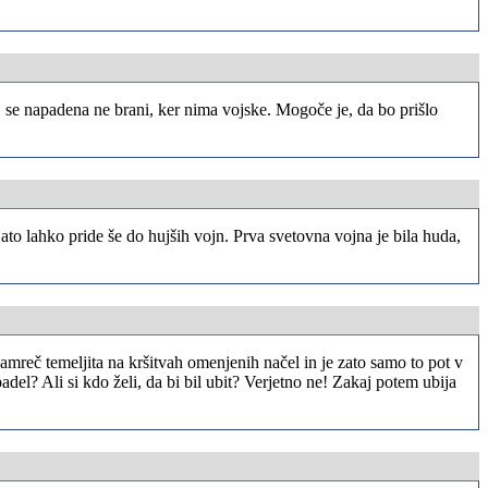
j se napadena ne brani, ker nima vojske. Mogoče je, da bo prišlo
ato lahko pride še do hujših vojn. Prva svetovna vojna je bila huda,
namreč temeljita na kršitvah omenjenih načel in je zato samo to pot v
apadel? Ali si kdo želi, da bi bil ubit? Verjetno ne! Zakaj potem ubija