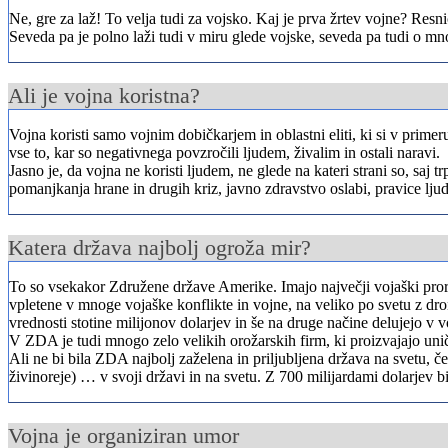
Ne, gre za laž! To velja tudi za vojsko. Kaj je prva žrtev vojne? Resn
Seveda pa je polno laži tudi v miru glede vojske, seveda pa tudi o mn
Ali je vojna koristna?
Vojna koristi samo vojnim dobičkarjem in oblastni eliti, ki si v primer
vse to, kar so negativnega povzročili ljudem, živalim in ostali naravi.
Jasno je, da vojna ne koristi ljudem, ne glede na kateri strani so, saj
pomanjkanja hrane in drugih kriz, javno zdravstvo oslabi, pravice ljud
Katera država najbolj ogroža mir?
To so vsekakor Združene države Amerike. Imajo največji vojaški prora
vpletene v mnoge vojaške konflikte in vojne, na veliko po svetu z dro
vrednosti stotine milijonov dolarjev in še na druge načine delujejo v vo
V ZDA je tudi mnogo zelo velikih orožarskih firm, ki proizvajajo unič
Ali ne bi bila ZDA najbolj zaželena in priljubljena država na svetu, če
živinoreje) … v svoji državi in na svetu. Z 700 milijardami dolarjev 
Vojna je organiziran umor