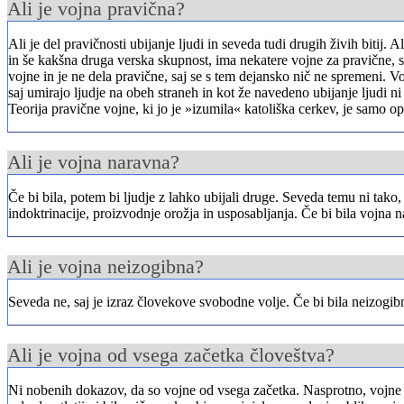
Ali je vojna pravična?
Ali je del pravičnosti ubijanje ljudi in seveda tudi drugih živih bitij.
in še kakšna druga verska skupnost, ima nekatere vojne za pravične, s
vojne in je ne dela pravične, saj se s tem dejansko nič ne spremeni. Voj
saj umirajo ljudje na obeh straneh in kot že navedeno ubijanje ljudi ni 
Teorija pravične vojne, ki jo je »izumila« katoliška cerkev, je samo o
Ali je vojna naravna?
Če bi bila, potem bi ljudje z lahko ubijali druge. Seveda temu ni tako, v
indoktrinacije, proizvodnje orožja in usposabljanja. Če bi bila vojna n
Ali je vojna neizogibna?
Seveda ne, saj je izraz človekove svobodne volje. Če bi bila neizogibn
Ali je vojna od vsega začetka človeštva?
Ni nobenih dokazov, da so vojne od vsega začetka. Nasprotno, vojne so