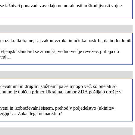
 se lažnivci ponavadi zavedajo nemoralnosti in škodljivosti vojne.
ne oz. kratkotrajne, saj zakon vzroka in učinka poskrbi, da bodo dobili
Življenjski standard se zmanjša, vedno več je revežev, prihaja do
epita.
čevalnimi in drugimi službami pa še mnogo več, so bile ali so
renutno je tipičen primer Ukrajina, kamor ZDA pošiljajo orožje v
tveni in izobraževalni sistem, prehod v poljedelstvo (ukinitev
nergijo … Zakaj tega ne naredijo?