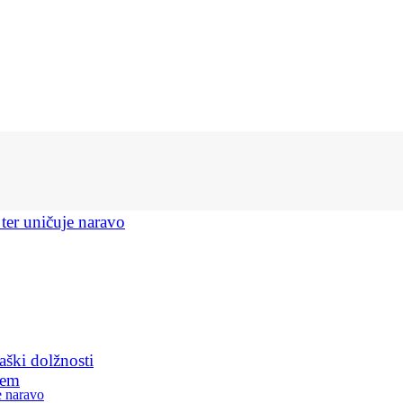
 ter uničuje naravo
aški dolžnosti
jem
e naravo