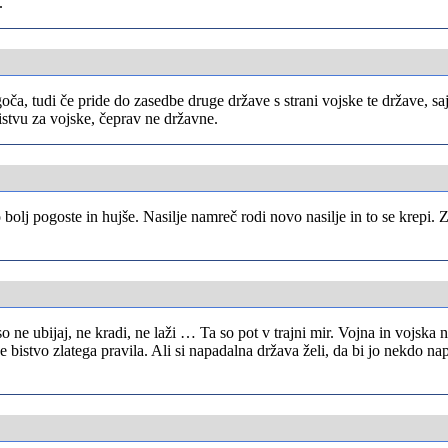
.
ča, tudi če pride do zasedbe druge države s strani vojske te države, sa
istvu za vojske, čeprav ne državne.
olj pogoste in hujše. Nasilje namreč rodi novo nasilje in to se krepi. Z
o ne ubijaj, ne kradi, ne laži … Ta so pot v trajni mir. Vojna in vojska 
, je bistvo zlatega pravila. Ali si napadalna država želi, da bi jo nekdo n