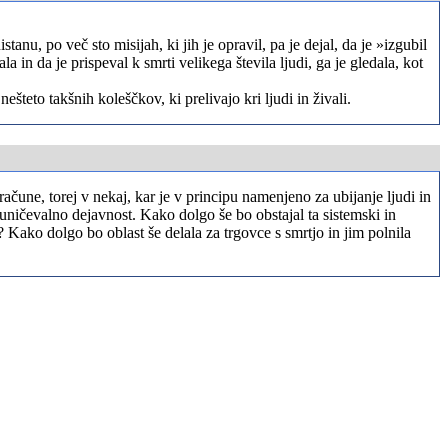
anu, po več sto misijah, ki jih je opravil, pa je dejal, da je »izgubil
la in da je prispeval k smrti velikega števila ljudi, ga je gledala, kot
teto takšnih koleščkov, ki prelivajo kri ljudi in živali.
račune, torej v nekaj, kar je v principu namenjeno za ubijanje ljudi in
a uničevalno dejavnost. Kako dolgo še bo obstajal ta sistemski in
e? Kako dolgo bo oblast še delala za trgovce s smrtjo in jim polnila