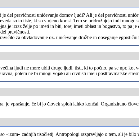
 Ali je del pravičnosti uničevanje domov ljudi? Ali je del pravičnosti uni
eveda so to tiste, ki so v njeno korist. Tem se pridružujejo tudi mnog
na je izraz želje po imeti in biti, torej imeti oblast in bogastvo, to pa 
del pravičnosti.
pravičilo za obvladovanje oz. uničevanje družbe in doseganje egoističnih
ečina ljudi ne more ubiti druge ljudi, tisti, ki to počno, pa se npr. kot 
aravna, potem ne bi mnogi vojaki ali civilisti imeli posttravmatske stre
a, je vprašanje, če bi jo človek sploh lahko končal. Organizirano človeš
 »izum« zadnjih tisočletij. Antropologi razpravljajo o tem, ali je bilo 