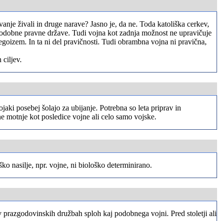
čevanje živali in druge narave? Jasno je, da ne. Toda katoliška cerkev,
e sodobne pravne države. Tudi vojna kot zadnja možnost ne upravičuje
je egoizem. In ta ni del pravičnosti. Tudi obrambna vojna ni pravična,
 ciljev.
vojaki posebej šolajo za ubijanje. Potrebna so leta priprav in
sne motnje kot posledice vojne ali celo samo vojske.
ko nasilje, npr. vojne, ni biološko determinirano.
v prazgodovinskih družbah sploh kaj podobnega vojni. Pred stoletji ali