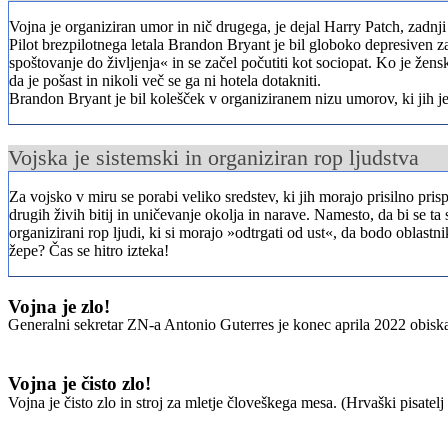
Vojna je organiziran umor in nič drugega, je dejal Harry Patch, zadnji
Pilot brezpilotnega letala Brandon Bryant je bil globoko depresiven zara
spoštovanje do življenja« in se začel počutiti kot sociopat. Ko je ženski
da je pošast in nikoli več se ga ni hotela dotakniti.
Brandon Bryant je bil kolešček v organiziranem nizu umorov, ki jih je 
Vojska je sistemski in organiziran rop ljudstva
Za vojsko v miru se porabi veliko sredstev, ki jih morajo prisilno pris
drugih živih bitij in uničevanje okolja in narave. Namesto, da bi se ta
organizirani rop ljudi, ki si morajo »odtrgati od ust«, da bodo oblastn
žepe? Čas se hitro izteka!
Vojna je zlo!
Generalni sekretar ZN-a Antonio Guterres je konec aprila 2022 obiska
Vojna je čisto zlo!
Vojna je čisto zlo in stroj za mletje človeškega mesa. (Hrvaški pisatel