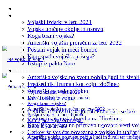
Začetna stran
Vojska
Vojaški izdatki v letu 2021
Vojska uničuje okolje in naravo
Koga brani vojska?
Ameriški vojaški proračun za leto 2022
Postani vojak in meči bombe
Kam spada vojaška prisega?
Izstop iz pakta Nato
Vojna
Ameriška vojska po svetu pobija ljudi in živali
Začetna stran
Predsednik Truman kot vojni zločinec
Vojska
Ameriški napad na Tokio
Vojaški izdatki v letu 2021
Lev Tolstoj o vojni
Vojska uničuje okolje in naravo
Koga brani vojska?
Cerkev in vojna
Ameriški vojaški proračun za leto 2022
Cerkev in pravična vojna ali Frančišek se laže
Postani vojak in meči bombe
Cerkev in atomska bomba na Hirošimo
Kam spada vojaška prisega?
Katoliška cerkev ne priznava ugovora vesti voj
Izstop iz pakta Nato
Vojna
Cerkev že ves čas povezana z vojsko in ubijan
Ameriška vojska po svetu pobija ljudi in živali ter uničuj
Cerkvena pravila za vojno