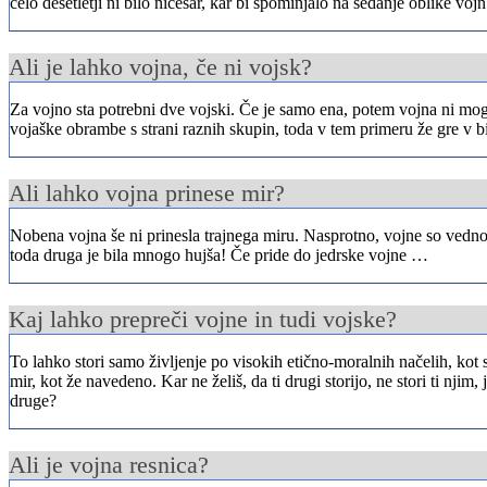
celo desetletji ni bilo ničesar, kar bi spominjalo na sedanje oblike vojn
Ali je lahko vojna, če ni vojsk?
Za vojno sta potrebni dve vojski. Če je samo ena, potem vojna ni mogo
vojaške obrambe s strani raznih skupin, toda v tem primeru že gre v b
Ali lahko vojna prinese mir?
Nobena vojna še ni prinesla trajnega miru. Nasprotno, vojne so vedno b
toda druga je bila mnogo hujša! Če pride do jedrske vojne …
Kaj lahko prepreči vojne in tudi vojske?
To lahko stori samo življenje po visokih etično-moralnih načelih, kot s
mir, kot že navedeno. Kar ne želiš, da ti drugi storijo, ne stori ti njim
druge?
Ali je vojna resnica?