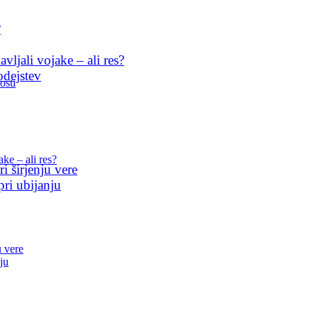
?
ljali vojake – ali res?
odejstev
osti
ke – ali res?
i širjenju vere
pri ubijanju
u vere
ju