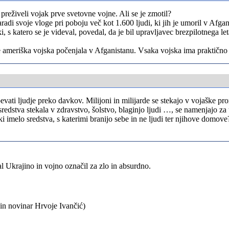
 preživeli vojak prve svetovne vojne. Ali se je zmotil?
di svoje vloge pri poboju več kot 1.600 ljudi, ki jih je umoril v Afganist
, s katero se je videval, povedal, da je bil upravljavec brezpilotnega leta
ameriška vojska počenjala v Afganistanu. Vsaka vojska ima praktično neš
pevati ljudje preko davkov. Milijoni in milijarde se stekajo v vojaške pro
 sredstva stekala v zdravstvo, šolstvo, blaginjo ljudi …, se namenjajo z
iki imelo sredstva, s katerimi branijo sebe in ne ljudi ter njihove domov
l Ukrajino in vojno označil za zlo in absurdno.
j in novinar Hrvoje Ivančić)