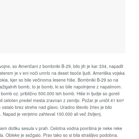
ojne, so Američani z bombniki B-29, bilo jih je kar 334, napadli
terem je v eni noči umrlo na deset tisoče ljudi. Ameriška vojska
okia, kjer so bile večinoma lesene hiše. Bombniki B-29 so na
zažigalnih bomb, to je bomb, ki so bile napolnjene z napalmom.
omb oz. približno 500.000 teh bomb. Hiše in ljudje so goreli
il celoten predel mesta zravnan z zemljo. Požar je uničil 41 km
2
e ostalo brez strehe nad glavo. Uradno število žrtev je bilo
. Napad je verjetno zahteval 100.000 ali več življenj.
šem dotiku sesula v prah. Celotna vodna površina je neke reke
la. Obleke je sežgalo. Prav tako so si bila strašljivo podobna.