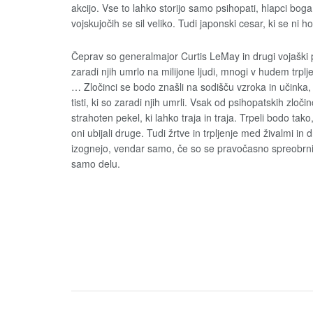
akcijo. Vse to lahko storijo samo psihopati, hlapci boga
vojskujočih se sil veliko. Tudi japonski cesar, ki se ni ho
Čeprav so generalmajor Curtis LeMay in drugi vojaški po
zaradi njih umrlo na milijone ljudi, mnogi v hudem trplje
… Zločinci se bodo znašli na sodišču vzroka in učinka, ka
tisti, ki so zaradi njih umrli. Vsak od psihopatskih zlo
strahoten pekel, ki lahko traja in traja. Trpeli bodo tako
oni ubijali druge. Tudi žrtve in trpljenje med živalmi in
izognejo, vendar samo, če so se pravočasno spreobrnili,
samo delu.