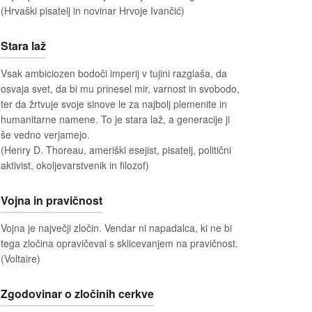
(Hrvaški pisatelj in novinar Hrvoje Ivančić)
Stara laž
Vsak ambiciozen bodoči imperij v tujini razglaša, da
osvaja svet, da bi mu prinesel mir, varnost in svobodo,
ter da žrtvuje svoje sinove le za najbolj plemenite in
humanitarne namene. To je stara laž, a generacije ji
še vedno verjamejo.
(Henry D. Thoreau, ameriški esejist, pisatelj, politični
aktivist, okoljevarstvenik in filozof)
Vojna in pravičnost
Vojna je največji zločin. Vendar ni napadalca, ki ne bi
tega zločina opravičeval s sklicevanjem na pravičnost.
(Voltaire)
Zgodovinar o zločinih cerkve