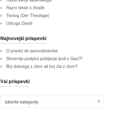
Razni teksti o živalih
Teolog (Der Theologe)
Udruga David
Najnovejši prispevki
O pravici do samoobrambe
Slovenija podpira pobijanje ljudi v Gazi?!
Boj dobrega z zlom ali boj zla z zlom?
Vsi prispevki
Vsi
Izberite kategorijo
prispevki