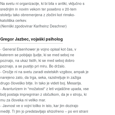
Na svetu ni organizacije, ki bi bila v antiki, vključno s
srednjim in novim vekom ter posebno v 20-tem
stoletju tako obremenjena z zločini kot rimsko-
katoliška cerkev.
(Nemški zgodovinar Karlheinz Deschner)
Gregor Jazbec, vojaški psiholog
- General Eisenhower je vojno opisal kot čas, v
katerem se pobijajo ljudje, ki se med seboj ne
poznajo, na ukaz tistih, ki se med seboj dobro
poznajo, a se pustijo pri miru. Bo držalo.
- Orožje ni na svetu zaradi estetskih vzgibov, ampak je
narejeno zato, da trga, seka, razstreljuje in zažiga
drugo človeško bitje. In tako je videti boj. Mesarija.
- Avanturizem in "možatost" z leti vojaščine upada, vse
bolj postaja impregniran z občutkom, da je v stroju, ki
mu za človeka ni veliko mar.
- Javnost ve o vojni toliko in isto, kar jim dozirajo
mediji. Ti jim jo predstavljajo shizofreno – po eni strani