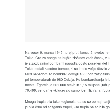
Na večer 9. marca 1945, torej proti koncu 2. svetovne v
Tokio. Gre za enega najhujših zločinov vseh časov, v ka
je z zažigalnimi bombami napadla gosto poseljen del T
Tokio metali kasetne bombe, ki so imele večje število 
Med napadom so bombniki odvrgli 1665 ton zažigalnih b
pri temperaturah do 980 Celzija. Po bombardiranju je b
mesta. Zgorelo je 261.000 stavb in 1,15 milijona ljudi j
79.466, vendar je vključevalo samo identificirana trupla
Mnoga trupla bila tako zoglenela, da so se ob najmanj
je bila črna od sežganih trupel, vsa trupla pa so bila go