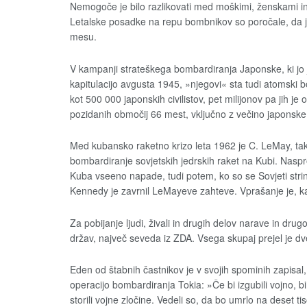
Nemogoče je bilo razlikovati med moškimi, ženskami in ce
Letalske posadke na repu bombnikov so poročale, da 
mesu.
V kampanji strateškega bombardiranja Japonske, ki j
kapitulacijo avgusta 1945, »njegovi« sta tudi atomski b
kot 500 000 japonskih civilistov, pet milijonov pa jih je
pozidanih območij 66 mest, vključno z večino japonske 
Med kubansko raketno krizo leta 1962 je C. LeMay, takrat
bombardiranje sovjetskih jedrskih raket na Kubi. Naspr
Kuba vseeno napade, tudi potem, ko so se Sovjeti strin
Kennedy je zavrnil LeMayeve zahteve. Vprašanje je, kaj bi
Za pobijanje ljudi, živali in drugih delov narave in drug
držav, največ seveda iz ZDA. Vsega skupaj prejel je dve 
Eden od štabnih častnikov je v svojih spominih zapisal, k
operacijo bombardiranja Tokia: »Če bi izgubili vojno, bi
storili vojne zločine. Vedeli so, da bo umrlo na deset t