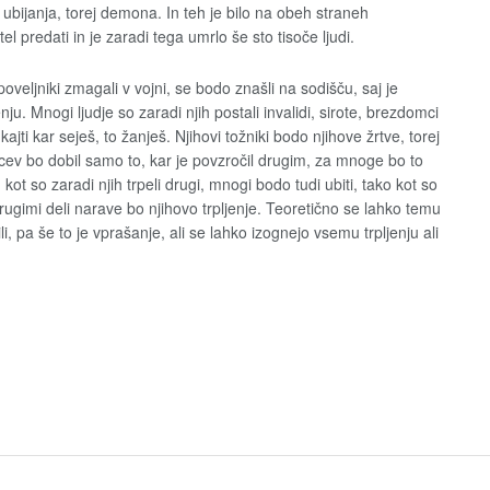
 ubijanja, torej demona. In teh je bilo na obeh straneh
tel predati in je zaradi tega umrlo še sto tisoče ljudi.
veljniki zmagali v vojni, se bodo znašli na sodišču, saj je
nju. Mnogi ljudje so zaradi njih postali invalidi, sirote, brezdomci
jti kar seješ, to žanješ. Njihovi tožniki bodo njihove žrtve, torej
čincev bo dobil samo to, kar je povzročil drugim, za mnoge bo to
, kot so zaradi njih trpeli drugi, mnogi bodo tudi ubiti, tako kot so
 drugimi deli narave bo njihovo trpljenje. Teoretično se lahko temu
 pa še to je vprašanje, ali se lahko izognejo vsemu trpljenju ali