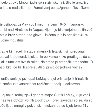
lo otroki. Mnogi ljudje so se živi skuhali. Bilo je grozljivo.
je letalo nad ciljem prežemal vonj po zažganem človeškem
o je psihopat LeMay vodil med marcem 1945 in japonsko
ombi nad Hirošimo in Nagasakijem, je bilo verjetno ubitih več
 ostalo brez strehe nad glavo. Uničeno je bilo približno 40 %
vojne industrije.
 je bil načelnik štaba ameriških letalskih sil, predlagal
otoval je pomorski blokadi in po koncu krize predlagal, da se
jali z umikom svojih raket. Na srečo je ameriški predsednik R.
 bilo, če bi jih sprejel. Ali bi prišlo do jedrske vojne?
o uničevanje je psihopat LeMay prejel priznanje iz trinajstih
znački in dvaintrideset različnih medalj in odlikovanj.
aj naj bi tedaj izjavil generalmajor Curtis LeMay, ki je vodil
 nas vse obtožili vojnih zločinov.« Torej, zavedali so se, da so
isoče ljudi, mnogi v peklenskih mukah, pa so kljub temu šli v