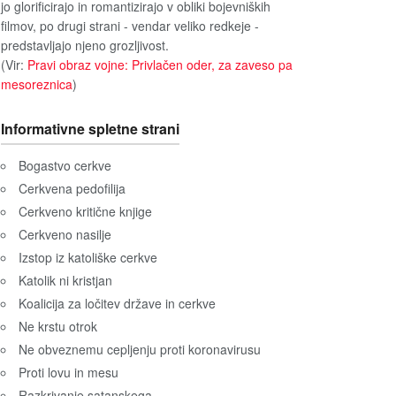
jo glorificirajo in romantizirajo v obliki bojevniških
filmov, po drugi strani - vendar veliko redkeje -
predstavljajo njeno grozljivost.
(Vir:
Pravi obraz vojne: Privlačen oder, za zaveso pa
mesoreznica
)
Informativne spletne strani
Bogastvo cerkve
Cerkvena pedofilija
Cerkveno kritične knjige
Cerkveno nasilje
Izstop iz katoliške cerkve
Katolik ni kristjan
Koalicija za ločitev države in cerkve
Ne krstu otrok
Ne obveznemu cepljenju proti koronavirusu
Proti lovu in mesu
Razkrivanje satanskega