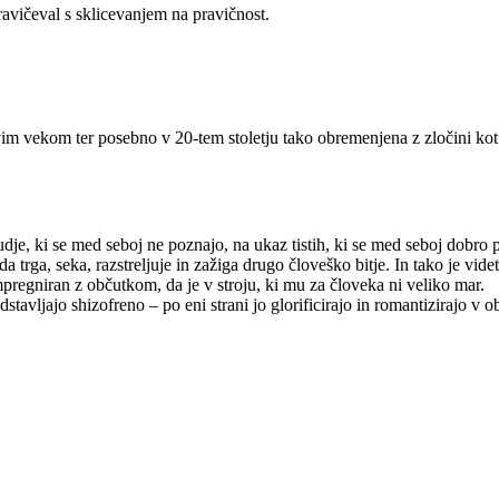
pravičeval s sklicevanjem na pravičnost.
novim vekom ter posebno v 20-tem stoletju tako obremenjena z zločini kot
dje, ki se med seboj ne poznajo, na ukaz tistih, ki se med seboj dobro p
 trga, seka, razstreljuje in zažiga drugo človeško bitje. In tako je videt
mpregniran z občutkom, da je v stroju, ki mu za človeka ni veliko mar.
edstavljajo shizofreno – po eni strani jo glorificirajo in romantizirajo v 