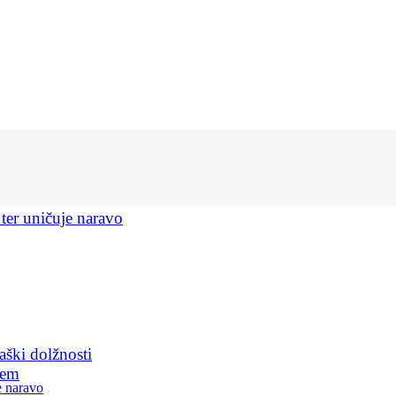
 ter uničuje naravo
aški dolžnosti
jem
e naravo