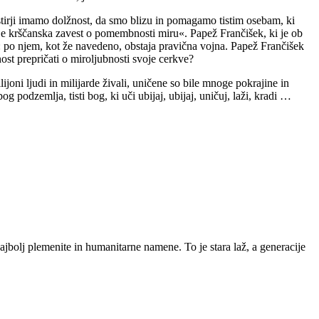
stirji imamo dolžnost, da smo blizu in pomagamo tistim osebam, ki
se je krščanska zavest o pomembnosti miru«. Papež Frančišek, ki je ob
če: po njem, kot že navedeno, obstaja pravična vojna. Papež Frančišek
nost prepričati o miroljubnosti svoje cerkve?
ijoni ljudi in milijarde živali, uničene so bile mnoge pokrajine in
podzemlja, tisti bog, ki uči ubijaj, ubijaj, uničuj, laži, kradi …
najbolj plemenite in humanitarne namene. To je stara laž, a generacije