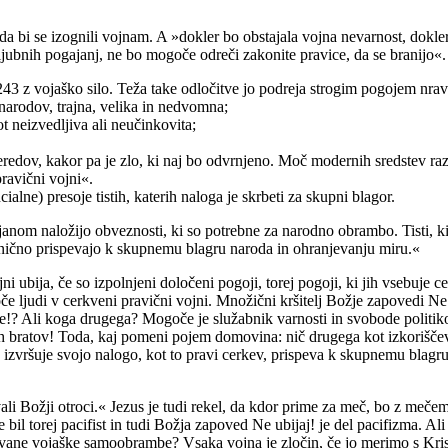
a bi se izognili vojnam. A »dokler bo obstajala vojna nevarnost, dokler 
ljubnih pogajanj, ne bo mogoče odreči zakonite pravice, da se branijo«.
3 z vojaško silo. Teža take odločitve jo podreja strogim pogojem nravn
 narodov, trajna, velika in nedvomna;
t neizvedljiva ali neučinkovita;
redov, kakor pa je zlo, ki naj bo odvrnjeno. Moč modernih sredstev raz
ravični vojni«.
lne) presoje tistih, katerih naloga je skrbeti za skupni blagor.
janom naložijo obveznosti, ki so potrebne za narodno obrambo. Tisti, k
esnično prispevajo k skupnemu blagru naroda in ohranjevanju miru.«
ni ubija, če so izpolnjeni določeni pogoji, torej pogoji, ki jih vsebuje 
soče ljudi v cerkveni pravični vojni. Množični kršitelj Božje zapovedi Ne
užine!? Ali koga drugega? Mogoče je služabnik varnosti in svobode politi
 bratov! Toda, kaj pomeni pojem domovina: nič drugega kot izkoriščevals
o izvršuje svojo nalogo, kot to pravi cerkev, prispeva k skupnemu blagr
ali Božji otroci.« Jezus je tudi rekel, da kdor prime za meč, bo z mečem 
bil torej pacifist in tudi Božja zapoved Ne ubijaj! je del pacifizma. Ali
novane vojaške samoobrambe? Vsaka vojna je zločin, če jo merimo s Kr