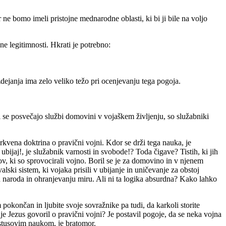
ne bomo imeli pristojne mednarodne oblasti, ki bi ji bile na voljo
e legitimnosti. Hkrati je potrebno:
dejanja ima zelo veliko težo pri ocenjevanju tega pogoja.
i se posvečajo službi domovini v vojaškem življenju, so služabniki
cerkvena doktrina o pravični vojni. Kdor se drži tega nauka, je
 ubijaj!, je služabnik varnosti in svobode!? Toda čigave? Tistih, ki jih
kov, ki so sprovocirali vojno. Boril se je za domovino in v njenem
ki sistem, ki vojaka prisili v ubijanje in uničevanje za obstoj
u naroda in ohranjevanju miru. Ali ni ta logika absurdna? Kako lahko
pokončan in ljubite svoje sovražnike pa tudi, da karkoli storite
 je Jezus govoril o pravični vojni? Je postavil pogoje, da se neka vojna
istusovim naukom, je bratomor.