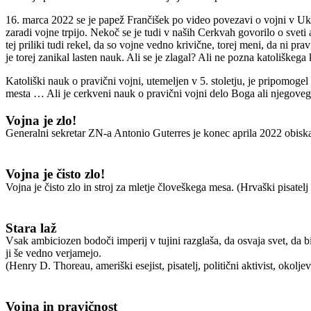
16. marca 2022 se je papež Frančišek po video povezavi o vojni v Ukr
zaradi vojne trpijo. Nekoč se je tudi v naših Cerkvah govorilo o sveti
tej priliki tudi rekel, da so vojne vedno krivične, torej meni, da ni 
je torej zanikal lasten nauk. Ali se je zlagal? Ali ne pozna katoliškega
Katoliški nauk o pravični vojni, utemeljen v 5. stoletju, je pripomogel
mesta … Ali je cerkveni nauk o pravični vojni delo Boga ali njegovega 
Vojna je zlo!
Generalni sekretar ZN-a Antonio Guterres je konec aprila 2022 obiska
Vojna je čisto zlo!
Vojna je čisto zlo in stroj za mletje človeškega mesa. (Hrvaški pisatel
Stara laž
Vsak ambiciozen bodoči imperij v tujini razglaša, da osvaja svet, da bi
ji še vedno verjamejo.
(Henry D. Thoreau, ameriški esejist, pisatelj, politični aktivist, okoljev
Vojna in pravičnost