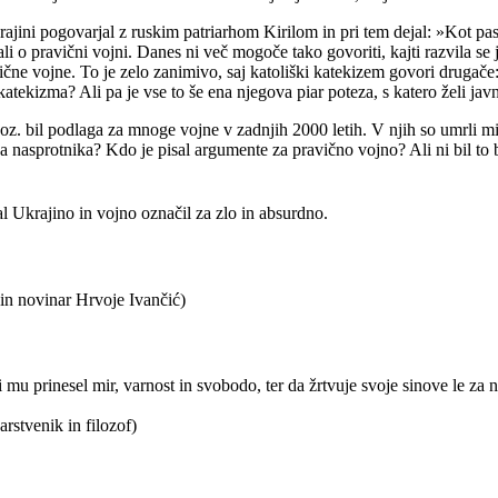
ajini pogovarjal z ruskim patriarhom Kirilom in pri tem dejal: »Kot pa
 ali o pravični vojni. Danes ni več mogoče tako govoriti, kajti razvila 
pravične vojne. To je zelo zanimivo, saj katoliški katekizem govori druga
 katekizma? Ali pa je vse to še ena njegova piar poteza, s katero želi jav
 oz. bil podlaga za mnoge vojne v zadnjih 2000 letih. V njih so umrli mil
nasprotnika? Kdo je pisal argumente za pravično vojno? Ali ni bil to bog 
l Ukrajino in vojno označil za zlo in absurdno.
j in novinar Hrvoje Ivančić)
 mu prinesel mir, varnost in svobodo, ter da žrtvuje svoje sinove le za 
arstvenik in filozof)