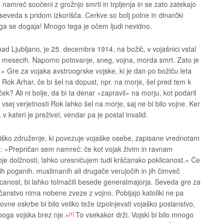
o namreč soočeni z grožnjo smrti in trpljenja in se zato zatekajo
 seveda s pridom izkorišča. Cerkve so bolj polne in dinarčki
ega se dogaja! Mnogo tega je očem ljudi nevidno.
nad Ljubljano, je 25. decembra 1914, na božič, v vojašnici vstal
in mesecih. Naporno potovanje, sneg, vojna, morda smrt. Zato je
.« Gre za vojaka avstroogrske vojske, ki je dan po božiču leta
bi Rok Arhar, če bi šel na dopust, npr. na morje, šel pred tem k
rček? Ali ni bolje, da bi ta denar »zapravil« na morju, kot podaril
o vsej verjetnosti Rok lahko šel na morje, saj ne bi bilo vojne. Ker
 v kateri je preživel, vendar pa je postal invalid.
iško združenje, ki povezuje vojaške osebe, zapisane vrednotam
inn: »Prepričan sem namreč: če kot vojak živim in ravnam
oje dolžnosti, lahko uresničujem tudi krščansko poklicanost.« Če
ih poganih, muslimanih ali drugače verujočih in jih čimveč
icanost, bi lahko tolmačili besede generalmajorja. Seveda gre za
rščanstvo nima nobene zveze z vojno. Pobijajo katoliki ne pa
uhovne oskrbe bi bilo veliko teže izpolnjevati vojaško poslanstvo,
boga vojska brez nje.«
To vsekakor drži. Vojski bi bilo mnogo
[1]