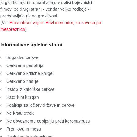
jo glorificirajo in romantizirajo v obliki bojevniških
filmov, po drugi strani - vendar veliko redkeje -
predstavljajo njeno grozljivost.
(Vir:
Pravi obraz vojne: Privlačen oder, za zaveso pa
mesoreznica
)
Informativne spletne strani
Bogastvo cerkve
Cerkvena pedofilija
Cerkveno kritične knjige
Cerkveno nasilje
Izstop iz katoliške cerkve
Katolik ni kristjan
Koalicija za ločitev države in cerkve
Ne krstu otrok
Ne obveznemu cepljenju proti koronavirusu
Proti lovu in mesu
Razkrivanje satanskega