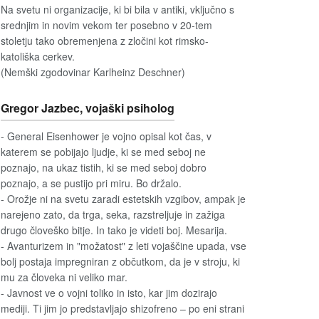
Na svetu ni organizacije, ki bi bila v antiki, vključno s
srednjim in novim vekom ter posebno v 20-tem
stoletju tako obremenjena z zločini kot rimsko-
katoliška cerkev.
(Nemški zgodovinar Karlheinz Deschner)
Gregor Jazbec, vojaški psiholog
- General Eisenhower je vojno opisal kot čas, v
katerem se pobijajo ljudje, ki se med seboj ne
poznajo, na ukaz tistih, ki se med seboj dobro
poznajo, a se pustijo pri miru. Bo držalo.
- Orožje ni na svetu zaradi estetskih vzgibov, ampak je
narejeno zato, da trga, seka, razstreljuje in zažiga
drugo človeško bitje. In tako je videti boj. Mesarija.
- Avanturizem in "možatost" z leti vojaščine upada, vse
bolj postaja impregniran z občutkom, da je v stroju, ki
mu za človeka ni veliko mar.
- Javnost ve o vojni toliko in isto, kar jim dozirajo
mediji. Ti jim jo predstavljajo shizofreno – po eni strani