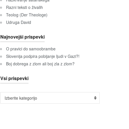
Razni teksti o živalih
Teolog (Der Theologe)
Udruga David
Najnovejši prispevki
O pravici do samoobrambe
Slovenija podpira pobijanje ljudi v Gazi?!
Boj dobrega z zlom ali boj zla z zlom?
Vsi prispevki
Vsi
Izberite kategorijo
prispevki