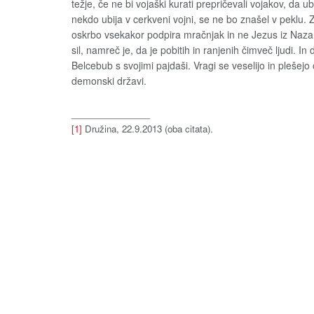
težje, če ne bi vojaški kurati prepričevali vojakov, da ub
nekdo ubija v cerkveni vojni, se ne bo znašel v peklu
oskrbo vsekakor podpira mračnjak in ne Jezus iz Nazaret
sil, namreč je, da je pobitih in ranjenih čimveč ljudi. In 
Belcebub s svojimi pajdaši. Vragi se veselijo in plešejo o
demonski državi.
______________
[1]
Družina, 22.9.2013 (oba citata).