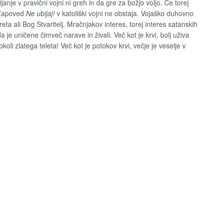
ijanje v pravični vojni ni greh in da gre za božjo voljo. Če torej
. Zapoved
Ne ubijaj!
v katoliški vojni ne obstaja. Vojaško duhovno
a ali Bog Stvaritelj. Mračnjakov interes, torej interes satanskih
da je uničene čimveč narave in živali. Več kot je krvi, bolj uživa
koli zlatega teleta! Več kot je potokov krvi, večje je veselje v