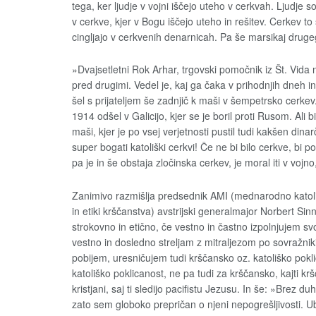
tega, ker ljudje v vojni iščejo uteho v cerkvah. Ljudje s
v cerkve, kjer v Bogu iščejo uteho in rešitev. Cerkev to
cingljajo v cerkvenih denarnicah. Pa še marsikaj drug
»Dvajsetletni Rok Arhar, trgovski pomočnik iz Št. Vida 
pred drugimi. Vedel je, kaj ga čaka v prihodnjih dneh 
šel s prijateljem še zadnjič k maši v šempetrsko cerkev
1914 odšel v Galicijo, kjer se je boril proti Rusom. Ali 
maši, kjer je po vsej verjetnosti pustil tudi kakšen dina
super bogati katoliški cerkvi! Če ne bi bilo cerkve, bi p
pa je in še obstaja zločinska cerkev, je moral iti v vojno,
Zanimivo razmišlja predsednik AMI (mednarodno katol
in etiki krščanstva) avstrijski generalmajor Norbert S
strokovno in etično, če vestno in častno izpolnjujem sv
vestno in dosledno streljam z mitraljezom po sovražnik
pobijem, uresničujem tudi krščansko oz. katoliško pokl
katoliško poklicanost, ne pa tudi za krščansko, kajti k
kristjani, saj ti sledijo pacifistu Jezusu. In še: »Brez d
zato sem globoko prepričan o njeni nepogrešljivosti. U