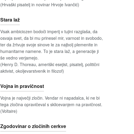
(Hrvaški pisatelj in novinar Hrvoje Ivančić)
Stara laž
Vsak ambiciozen bodoči imperij v tujini razglaša, da
osvaja svet, da bi mu prinesel mir, varnost in svobodo,
ter da žrtvuje svoje sinove le za najbolj plemenite in
humanitarne namene. To je stara laž, a generacije ji
še vedno verjamejo.
(Henry D. Thoreau, ameriški esejist, pisatelj, politični
aktivist, okoljevarstvenik in filozof)
Vojna in pravičnost
Vojna je največji zločin. Vendar ni napadalca, ki ne bi
tega zločina opravičeval s sklicevanjem na pravičnost.
(Voltaire)
Zgodovinar o zločinih cerkve