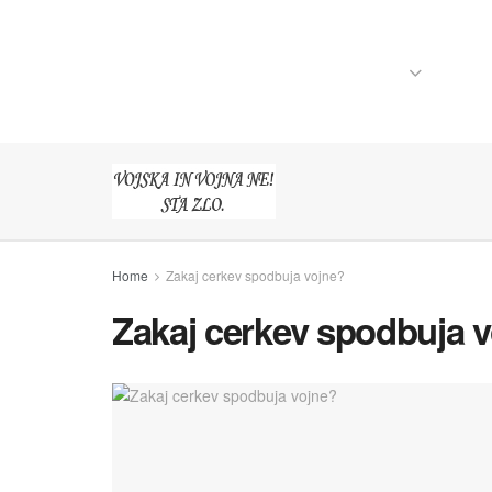
ZAČETNA STRAN
VOJSKA
VOJ
Home
Zakaj cerkev spodbuja vojne?
Zakaj cerkev spodbuja 