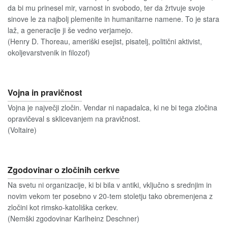
da bi mu prinesel mir, varnost in svobodo, ter da žrtvuje svoje
sinove le za najbolj plemenite in humanitarne namene. To je stara
laž, a generacije ji še vedno verjamejo.
(Henry D. Thoreau, ameriški esejist, pisatelj, politični aktivist,
okoljevarstvenik in filozof)
Vojna in pravičnost
Vojna je največji zločin. Vendar ni napadalca, ki ne bi tega zločina
opravičeval s sklicevanjem na pravičnost.
(Voltaire)
Zgodovinar o zločinih cerkve
Na svetu ni organizacije, ki bi bila v antiki, vključno s srednjim in
novim vekom ter posebno v 20-tem stoletju tako obremenjena z
zločini kot rimsko-katoliška cerkev.
(Nemški zgodovinar Karlheinz Deschner)