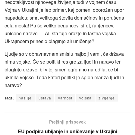
nedotakljivost njihovega življenja tudi v vojnem času.
Vojna v Ukrajini je lep primer, kaj pomeni oborožen upor
napadalcu: smrt velikega števila domačinov in porušena
cela mesta! Pa še veliko beguncev, sirot, ranjencev,
uničeno naravo … Ali sta tuje orožje in lastna vojska
Ukrajincem prineslo blaginjo ali uničenje?
Ljudje so v obravnavnem smislu najbolj varni, če država
nima vojske. Če se politiki res gre za ljudi in naravo ter
blaginjo države, bi v tej smeri ogromno naredila, če bi
ukinila vojsko. Toda kateri politiki je sploh mar za ljudi in
naravo?
Tags:
nasilje
ustava
varnost
vojska
življenje
Prejšnji prispevek
EU podpira ubijanje in uničevanje v Ukrajini