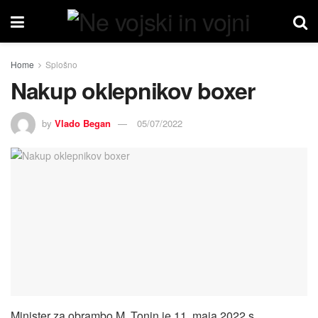
Home
Splošno
Nakup oklepnikov boxer
by
Vlado Began
05/07/2022
Minister za obrambo M. Tonin je 11. maja 2022 s