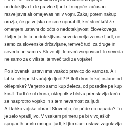
nedotakljivo in te pravice ljudi ni mogoče začasno
razveljaviti ali omejevati niti v vojni. Zakaj potem nakup
orožja, če ga vojska ne sme uporabiti, ker sicer krši že
omenjeni ustavni določbi o nedotakljivosti človekovega
življenja. In ta nedotakljivost seveda velja za vse ljudi, ne
samo za slovenske državljane, temveč tudi za druge in
seveda ne samo v Sloveniji, temveč vsepovsod. In seveda
ne samo za civiliste, temveč tudi za vojake!
Po slovenski ustavi ima vsakdo pravico do varnosti. Ali
lahko oklepniki varujejo ljudi? Prileti dron in kaj ostane od
oklepnika? Verjetno samo kup železa, od posadke pa kup
kosti. Tudi če ni drona, oklepnik v bistvu predstavlja tarčo
za nasprotno vojsko in s tem nevarnost za ljudi.
Ali lahko vojska obrani Slovenijo, če pride do napada? To
je zelo vprašljivo. V vsakem primeru pa bi v vojaških
spopadih umrlo mnogo ljudi, ki jim sicer ustava zagotavlja