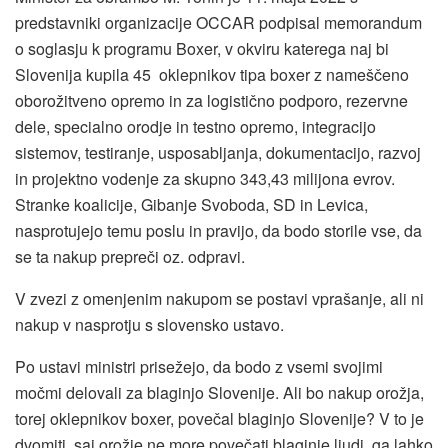
predstavniki organizacije OCCAR podpisal memorandum
o soglasju k programu Boxer, v okviru katerega naj bi
Slovenija kupila 45 oklepnikov tipa boxer z nameščeno
oborožitveno opremo in za logistično podporo, rezervne
dele, specialno orodje in testno opremo, integracijo
sistemov, testiranje, usposabljanja, dokumentacijo, razvoj
in projektno vodenje za skupno 343,43 milijona evrov.
Stranke koalicije, Gibanje Svoboda, SD in Levica,
nasprotujejo temu poslu in pravijo, da bodo storile vse, da
se ta nakup prepreči oz. odpravi.
V zvezi z omenjenim nakupom se postavi vprašanje, ali ni
nakup v nasprotju s slovensko ustavo.
Po ustavi ministri prisežejo, da bodo z vsemi svojimi
močmi delovali za blaginjo Slovenije. Ali bo nakup orožja,
torej oklepnikov boxer, povečal blaginjo Slovenije? V to je
dvomiti, saj orožje ne more povečati blaginje ljudi, ga lahko