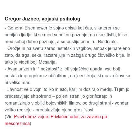
Gregor Jazbec, vojaški psiholog
- General Eisenhower je vojno opisal kot čas, v katerem se
pobijajo ljudje, ki se med seboj ne poznajo, na ukaz tistih, ki se
med seboj dobro poznajo, a se pustijo pri miru. Bo držalo.
- Orožje ni na svetu zaradi estetskih vzgibov, ampak je narejeno
zato, da trga, seka, razstreljuje in zažiga drugo človeško bitje. In
tako je videti boj. Mesarija.
- Avanturizem in "možatost" z leti vojaščine upada, vse bolj
postaja impregniran z občutkom, da je v stroju, ki mu za človeka
ni veliko mar.
- Javnost ve o vojni toliko in isto, kar jim dozirajo mediji. Ti jim jo
predstavljajo shizofreno – po eni strani jo glorificirajo in
romantizirajo v obliki bojevniških filmov, po drugi strani - vendar
veliko redkeje - predstavljajo njeno grozljivost.
(Vir:
Pravi obraz vojne: Privlačen oder, za zaveso pa
mesoreznica
)