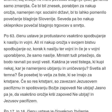
samo zmanjša. Če bi bil znesek, porabljen za nakup
orožja, namenjen npr. socialni državi, bi to lahko pomenilo
povečanje blaginje Slovenije. Seveda pa bo nakup
oklepnikov povečal blaginjo trgovcev s smrtjo.
Po 63. členu ustave je protiustavno vsakršno spodbujanje
k nasilju in vojni. Ali ni nakup orožja v svojem bistvu
spodbujanje oz. korak k nasilju ter vojni in če je v vojni
uporabljeno, že samo nasilje. Ministri tudi prisežejo, da
bodo ravnali po svoji vesti. Kakšna je vest tistega, ki kupi
nekaj, kar je namenjeno ubijanju in uničevanju? Svetla ali
temna? Še posebej to velja za tiste, ki se imajo za
kristjane. Če so res kristjani, so zavezani Jezusovem
pacifizmu in spoštovanju Božje zapovedi Ne ubijaj! Jasno
pa je, da vsakršno orožje krši zapoved Ne ubijaj! in
Jezusov pacifizem.
Po 17. in 16. členu ustave je človekovo življenje