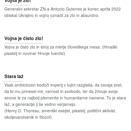
Vojna je zlo!
Generalni sekretar ZN-a Antonio Guterres je konec aprila 2022
obiskal Ukrajino in vojno označil za zlo in absurdno.
Vojna je čisto zlo!
Vojna je čisto zlo in stroj za mletje človeškega mesa. (Hrvaški
pisatelj in novinar Hrvoje Ivančić)
Stara laž
Vsak ambiciozen bodoči imperij v tujini razglaša, da osvaja svet,
da bi mu prinesel mir, varnost in svobodo, ter da žrtvuje svoje
sinove le za najbolj plemenite in humanitarne namene. To je stara
laž, a generacije ji še vedno verjamejo.
(Henry D. Thoreau, ameriški esejist, pisatelj, politični aktivist,
okoljevarstvenik in filozof)