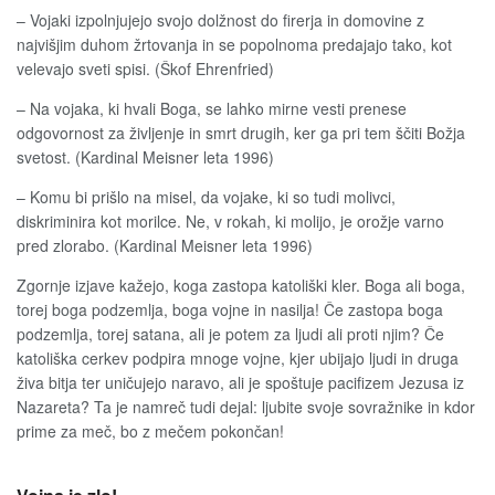
– Vojaki izpolnjujejo svojo dolžnost do firerja in domovine z
najvišjim duhom žrtovanja in se popolnoma predajajo tako, kot
velevajo sveti spisi. (Škof Ehrenfried)
– Na vojaka, ki hvali Boga, se lahko mirne vesti prenese
odgovornost za življenje in smrt drugih, ker ga pri tem ščiti Božja
svetost. (Kardinal Meisner leta 1996)
– Komu bi prišlo na misel, da vojake, ki so tudi molivci,
diskriminira kot morilce. Ne, v rokah, ki molijo, je orožje varno
pred zlorabo. (Kardinal Meisner leta 1996)
Zgornje izjave kažejo, koga zastopa katoliški kler. Boga ali boga,
torej boga podzemlja, boga vojne in nasilja! Če zastopa boga
podzemlja, torej satana, ali je potem za ljudi ali proti njim? Če
katoliška cerkev podpira mnoge vojne, kjer ubijajo ljudi in druga
živa bitja ter uničujejo naravo, ali je spoštuje pacifizem Jezusa iz
Nazareta? Ta je namreč tudi dejal: ljubite svoje sovražnike in kdor
prime za meč, bo z mečem pokončan!