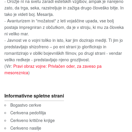
- Orožje ni na svetu zaradi estetskih vzgibov, ampak je narejeno
zato, da trga, seka, razstreljuje in zažiga drugo človeško bitje. In
tako je videti boj. Mesarija.
- Avanturizem in "možatost" z leti vojaščine upada, vse bolj
postaja impregniran z občutkom, da je v stroju, ki mu za človeka
ni veliko mar.
- Javnost ve o vojni toliko in isto, kar jim dozirajo mediji. Ti jim jo
predstavljajo shizofreno – po eni strani jo glorificirajo in
romantizirajo v obliki bojevniških filmov, po drugi strani - vendar
veliko redkeje - predstavljajo njeno grozljivost.
(Vir:
Pravi obraz vojne: Privlačen oder, za zaveso pa
mesoreznica
)
Informativne spletne strani
Bogastvo cerkve
Cerkvena pedofilija
Cerkveno kritične knjige
Cerkveno nasilje