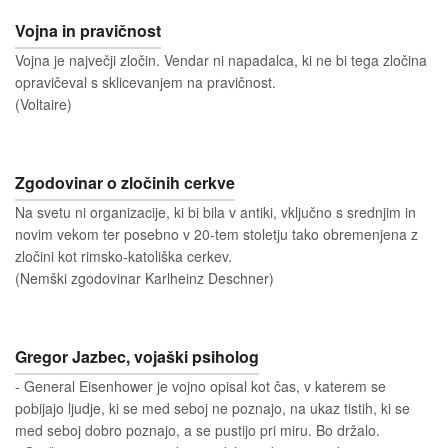
Vojna in pravičnost
Vojna je največji zločin. Vendar ni napadalca, ki ne bi tega zločina
opravičeval s sklicevanjem na pravičnost.
(Voltaire)
Zgodovinar o zločinih cerkve
Na svetu ni organizacije, ki bi bila v antiki, vključno s srednjim in
novim vekom ter posebno v 20-tem stoletju tako obremenjena z
zločini kot rimsko-katoliška cerkev.
(Nemški zgodovinar Karlheinz Deschner)
Gregor Jazbec, vojaški psiholog
- General Eisenhower je vojno opisal kot čas, v katerem se
pobijajo ljudje, ki se med seboj ne poznajo, na ukaz tistih, ki se
med seboj dobro poznajo, a se pustijo pri miru. Bo držalo.