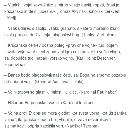
– V takšni vojni sovražnike z mirno vestjo daviti, ropati, žgati je
krščansko in delo ljubezni.« (Tomaž Akvinski, katoliški cerkveni
učitelj)
– Vsak udarec s sabljo, vsako granato, s katero moramo izsiliti
svojo pravico do življenja, blagoslovi bog. (Teolog Zurhellen)
– Krščanska cerkev pozna poleg »pravične vojne« tudi pojem
»svete vojne«. V njeni zgodovini igra celo še veliko večjo vlogo,
saj dopušča tudi napad, versko vojno. (Karl Heinz Deschner,
zgodovina)
– Danes bodo blagoslovili naše čete, saj Boga ne smemo pozabiti
pri nobeni vojni. (General Adolf von Thiele)
– Vojni topovi so glasniki milosti, ki kliče. (Kardinal Faulhaber)
– Hitler od Boga poslan vodja. (Kardinal Innizer)
– Vojna proti Etiopiji se mora gledati kot sveta vojna, kot „križarska
vojna“, italijanska zmaga bo „Etiopijo, državo nevernikov in
šizmatikov“, odprla katoliški veri. (Nadškof Taranta)