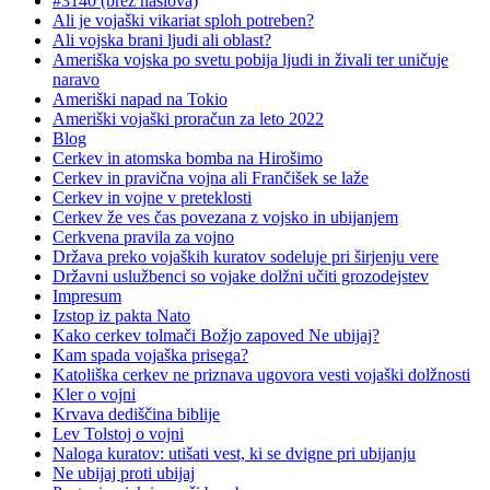
#3140 (brez naslova)
Ali je vojaški vikariat sploh potreben?
Ali vojska brani ljudi ali oblast?
Ameriška vojska po svetu pobija ljudi in živali ter uničuje
naravo
Ameriški napad na Tokio
Ameriški vojaški proračun za leto 2022
Blog
Cerkev in atomska bomba na Hirošimo
Cerkev in pravična vojna ali Frančišek se laže
Cerkev in vojne v preteklosti
Cerkev že ves čas povezana z vojsko in ubijanjem
Cerkvena pravila za vojno
Država preko vojaških kuratov sodeluje pri širjenju vere
Državni uslužbenci so vojake dolžni učiti grozodejstev
Impresum
Izstop iz pakta Nato
Kako cerkev tolmači Božjo zapoved Ne ubijaj?
Kam spada vojaška prisega?
Katoliška cerkev ne priznava ugovora vesti vojaški dolžnosti
Kler o vojni
Krvava dediščina biblije
Lev Tolstoj o vojni
Naloga kuratov: utišati vest, ki se dvigne pri ubijanju
Ne ubijaj proti ubijaj