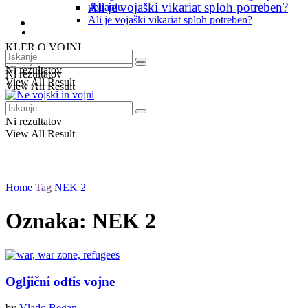
Ali je vojaški vikariat sploh potreben?
ubijanju
Ali je vojaški vikariat sploh potreben?
Blog
Blog
KLER O VOJNI
Ni rezultatov
Ni rezultatov
View All Result
View All Result
Ni rezultatov
View All Result
Home
Tag
NEK 2
Oznaka:
NEK 2
Ogljični odtis vojne
by
Vlado Began