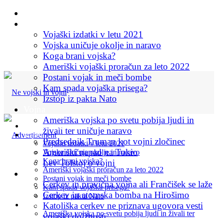
Začetna stran
Vojska
Vojaški izdatki v letu 2021
Vojska uničuje okolje in naravo
Koga brani vojska?
Ameriški vojaški proračun za leto 2022
Postani vojak in meči bombe
Kam spada vojaška prisega?
Izstop iz pakta Nato
Vojna
Ameriška vojska po svetu pobija ljudi in
Začetna stran
živali ter uničuje naravo
Vojska
Predsednik Truman kot vojni zločinec
Vojaški izdatki v letu 2021
Ameriški napad na Tokio
Vojska uničuje okolje in naravo
Koga brani vojska?
Lev Tolstoj o vojni
Ameriški vojaški proračun za leto 2022
Cerkev in vojna
Postani vojak in meči bombe
Cerkev in pravična vojna ali Frančišek se laže
Kam spada vojaška prisega?
Cerkev in atomska bomba na Hirošimo
Izstop iz pakta Nato
Vojna
Katoliška cerkev ne priznava ugovora vesti
Ameriška vojska po svetu pobija ljudi in živali ter
vojaški dolžnosti