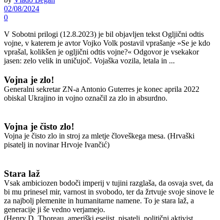
02/08/2024
0
V Sobotni prilogi (12.8.2023) je bil objavljen tekst Ogljični odtis
vojne, v katerem je avtor Vojko Volk postavil vprašanje »Se je kdo
vprašal, kolikšen je ogljični odtis vojne?« Odgovor je vsekakor
jasen: zelo velik in uničujoč. Vojaška vozila, letala in ...
Vojna je zlo!
Generalni sekretar ZN-a Antonio Guterres je konec aprila 2022
obiskal Ukrajino in vojno označil za zlo in absurdno.
Vojna je čisto zlo!
Vojna je čisto zlo in stroj za mletje človeškega mesa. (Hrvaški
pisatelj in novinar Hrvoje Ivančić)
Stara laž
Vsak ambiciozen bodoči imperij v tujini razglaša, da osvaja svet, da
bi mu prinesel mir, varnost in svobodo, ter da žrtvuje svoje sinove le
za najbolj plemenite in humanitarne namene. To je stara laž, a
generacije ji še vedno verjamejo.
(Henry D. Thoreau, ameriški esejist, pisatelj, politični aktivist,