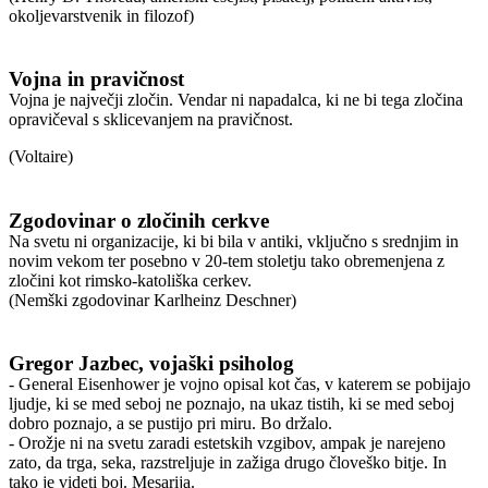
okoljevarstvenik in filozof)
Vojna in pravičnost
Vojna je največji zločin. Vendar ni napadalca, ki ne bi tega zločina
opravičeval s sklicevanjem na pravičnost.
(Voltaire)
Zgodovinar o zločinih cerkve
Na svetu ni organizacije, ki bi bila v antiki, vključno s srednjim in
novim vekom ter posebno v 20-tem stoletju tako obremenjena z
zločini kot rimsko-katoliška cerkev.
(Nemški zgodovinar Karlheinz Deschner)
Gregor Jazbec, vojaški psiholog
- General Eisenhower je vojno opisal kot čas, v katerem se pobijajo
ljudje, ki se med seboj ne poznajo, na ukaz tistih, ki se med seboj
dobro poznajo, a se pustijo pri miru. Bo držalo.
- Orožje ni na svetu zaradi estetskih vzgibov, ampak je narejeno
zato, da trga, seka, razstreljuje in zažiga drugo človeško bitje. In
tako je videti boj. Mesarija.