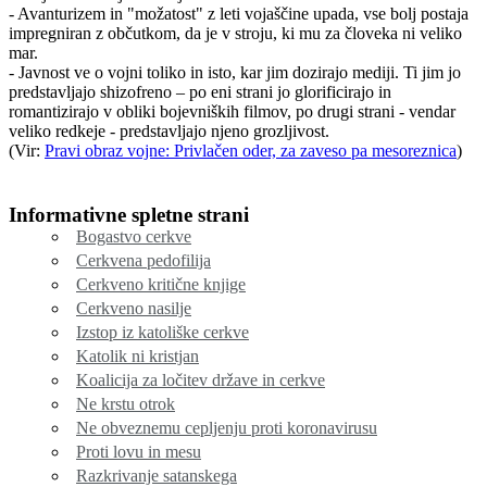
- Avanturizem in "možatost" z leti vojaščine upada, vse bolj postaja
impregniran z občutkom, da je v stroju, ki mu za človeka ni veliko
mar.
- Javnost ve o vojni toliko in isto, kar jim dozirajo mediji. Ti jim jo
predstavljajo shizofreno – po eni strani jo glorificirajo in
romantizirajo v obliki bojevniških filmov, po drugi strani - vendar
veliko redkeje - predstavljajo njeno grozljivost.
(Vir:
Pravi obraz vojne: Privlačen oder, za zaveso pa mesoreznica
)
Informativne spletne strani
Bogastvo cerkve
Cerkvena pedofilija
Cerkveno kritične knjige
Cerkveno nasilje
Izstop iz katoliške cerkve
Katolik ni kristjan
Koalicija za ločitev države in cerkve
Ne krstu otrok
Ne obveznemu cepljenju proti koronavirusu
Proti lovu in mesu
Razkrivanje satanskega