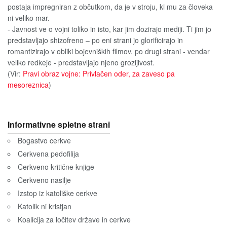
postaja impregniran z občutkom, da je v stroju, ki mu za človeka
ni veliko mar.
- Javnost ve o vojni toliko in isto, kar jim dozirajo mediji. Ti jim jo
predstavljajo shizofreno – po eni strani jo glorificirajo in
romantizirajo v obliki bojevniških filmov, po drugi strani - vendar
veliko redkeje - predstavljajo njeno grozljivost.
(Vir:
Pravi obraz vojne: Privlačen oder, za zaveso pa
mesoreznica
)
Informativne spletne strani
Bogastvo cerkve
Cerkvena pedofilija
Cerkveno kritične knjige
Cerkveno nasilje
Izstop iz katoliške cerkve
Katolik ni kristjan
Koalicija za ločitev države in cerkve