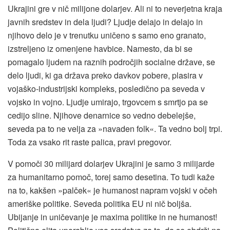
Ukrajini gre v nič milijone dolarjev. Ali ni to neverjetna kraja
javnih sredstev in dela ljudi? Ljudje delajo in delajo in
njihovo delo je v trenutku uničeno s samo eno granato,
izstreljeno iz omenjene havbice. Namesto, da bi se
pomagalo ljudem na raznih področjih socialne države, se
delo ljudi, ki ga država preko davkov pobere, plasira v
vojaško-industrijski kompleks, posledično pa seveda v
vojsko in vojno. Ljudje umirajo, trgovcem s smrtjo pa se
cedijo sline. Njihove denarnice so vedno debelejše,
seveda pa to ne velja za »navaden folk«. Ta vedno bolj trpi.
Toda za vsako rit raste palica, pravi pregovor.
V pomoči 30 milijard dolarjev Ukrajini je samo 3 milijarde
za humanitarno pomoč, torej samo desetina. To tudi kaže
na to, kakšen »palček« je humanost napram vojski v očeh
ameriške politike. Seveda politika EU ni nič boljša.
Ubijanje in uničevanje je maxima politike in ne humanost!