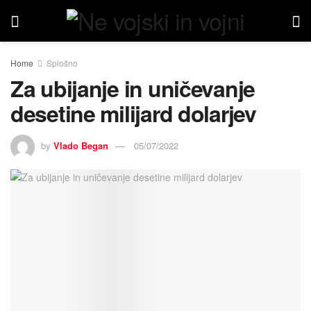
Home
Splošno
Za ubijanje in uničevanje
desetine milijard dolarjev
by
Vlado Began
05/07/2022