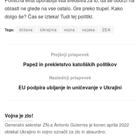
Politična elita uporablja vsa sredstva za to, da se obdrži na
oblasti ne glede na vse ostalo. Gre preko trupel. Kako
dolgo še? Čas se izteka! Tudi tej politiki.
Tags:
država
Ukrajina
vojna
vojska
ZDA
Prejšnji prispevek
Papež in prekletstvo katoliških politikov
Naslednji prispevek
EU podpira ubijanje in uničevanje v Ukrajini
Vojna je zlo!
Generalni sekretar ZN-a Antonio Guterres je konec aprila 2022
obiskal Ukrajino in vojno označil za zlo in absurdno.