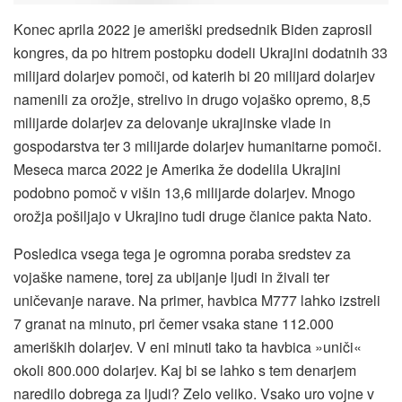
Konec aprila 2022 je ameriški predsednik Biden zaprosil
kongres, da po hitrem postopku dodeli Ukrajini dodatnih 33
milijard dolarjev pomoči, od katerih bi 20 milijard dolarjev
namenili za orožje, strelivo in drugo vojaško opremo, 8,5
milijarde dolarjev za delovanje ukrajinske vlade in
gospodarstva ter 3 milijarde dolarjev humanitarne pomoči.
Meseca marca 2022 je Amerika že dodelila Ukrajini
podobno pomoč v višin 13,6 milijarde dolarjev. Mnogo
orožja pošiljajo v Ukrajino tudi druge članice pakta Nato.
Posledica vsega tega je ogromna poraba sredstev za
vojaške namene, torej za ubijanje ljudi in živali ter
uničevanje narave. Na primer, havbica M777 lahko izstreli
7 granat na minuto, pri čemer vsaka stane 112.000
ameriških dolarjev. V eni minuti tako ta havbica »uniči«
okoli 800.000 dolarjev. Kaj bi se lahko s tem denarjem
naredilo dobrega za ljudi? Zelo veliko. Vsako uro vojne v