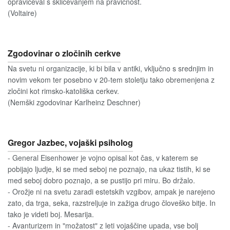
opravičeval s sklicevanjem na pravičnost.
(Voltaire)
Zgodovinar o zločinih cerkve
Na svetu ni organizacije, ki bi bila v antiki, vključno s srednjim in
novim vekom ter posebno v 20-tem stoletju tako obremenjena z
zločini kot rimsko-katoliška cerkev.
(Nemški zgodovinar Karlheinz Deschner)
Gregor Jazbec, vojaški psiholog
- General Eisenhower je vojno opisal kot čas, v katerem se
pobijajo ljudje, ki se med seboj ne poznajo, na ukaz tistih, ki se
med seboj dobro poznajo, a se pustijo pri miru. Bo držalo.
- Orožje ni na svetu zaradi estetskih vzgibov, ampak je narejeno
zato, da trga, seka, razstreljuje in zažiga drugo človeško bitje. In
tako je videti boj. Mesarija.
- Avanturizem in "možatost" z leti vojaščine upada, vse bolj