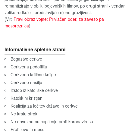
romantizirajo v obliki bojevniških filmov, po drugi strani - vendar
veliko redkeje - predstavljajo njeno grozljivost.
(Vir:
Pravi obraz vojne: Privlačen oder, za zaveso pa
mesoreznica
)
Informativne spletne strani
Bogastvo cerkve
Cerkvena pedofilija
Cerkveno kritične knjige
Cerkveno nasilje
Izstop iz katoliške cerkve
Katolik ni kristjan
Koalicija za ločitev države in cerkve
Ne krstu otrok
Ne obveznemu cepljenju proti koronavirusu
Proti lovu in mesu