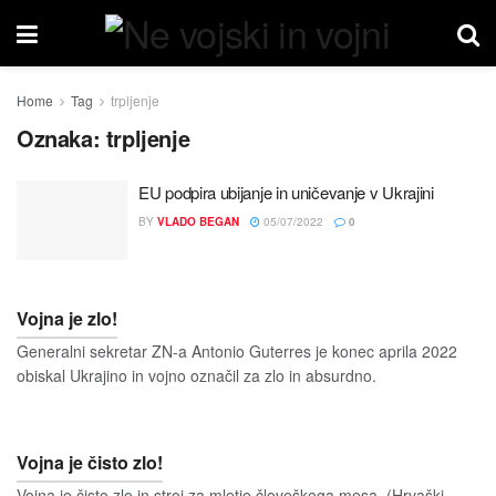
Home
Tag
trpljenje
Oznaka:
trpljenje
EU podpira ubijanje in uničevanje v Ukrajini
BY
VLADO BEGAN
05/07/2022
0
Vojna je zlo!
Generalni sekretar ZN-a Antonio Guterres je konec aprila 2022
obiskal Ukrajino in vojno označil za zlo in absurdno.
Vojna je čisto zlo!
Vojna je čisto zlo in stroj za mletje človeškega mesa. (Hrvaški