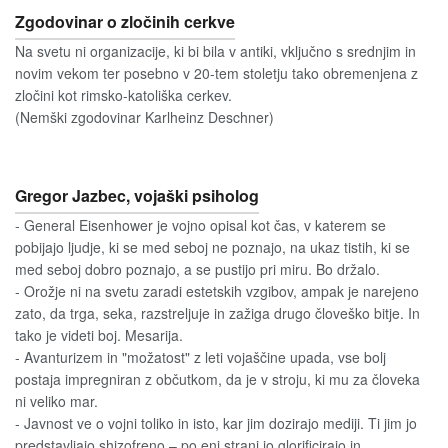
Zgodovinar o zločinih cerkve
Na svetu ni organizacije, ki bi bila v antiki, vključno s srednjim in
novim vekom ter posebno v 20-tem stoletju tako obremenjena z
zločini kot rimsko-katoliška cerkev.
(Nemški zgodovinar Karlheinz Deschner)
Gregor Jazbec, vojaški psiholog
- General Eisenhower je vojno opisal kot čas, v katerem se
pobijajo ljudje, ki se med seboj ne poznajo, na ukaz tistih, ki se
med seboj dobro poznajo, a se pustijo pri miru. Bo držalo.
- Orožje ni na svetu zaradi estetskih vzgibov, ampak je narejeno
zato, da trga, seka, razstreljuje in zažiga drugo človeško bitje. In
tako je videti boj. Mesarija.
- Avanturizem in "možatost" z leti vojaščine upada, vse bolj
postaja impregniran z občutkom, da je v stroju, ki mu za človeka
ni veliko mar.
- Javnost ve o vojni toliko in isto, kar jim dozirajo mediji. Ti jim jo
predstavljajo shizofreno – po eni strani jo glorificirajo in