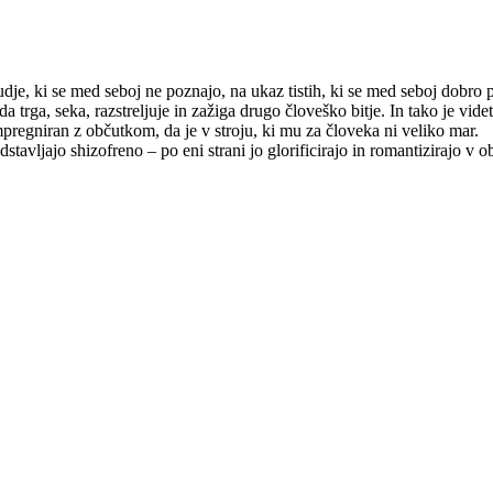
dje, ki se med seboj ne poznajo, na ukaz tistih, ki se med seboj dobro p
 trga, seka, razstreljuje in zažiga drugo človeško bitje. In tako je videt
mpregniran z občutkom, da je v stroju, ki mu za človeka ni veliko mar.
edstavljajo shizofreno – po eni strani jo glorificirajo in romantizirajo v 