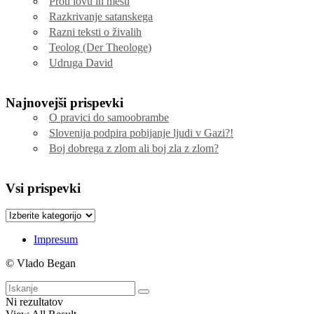
Proti lovu in mesu
Razkrivanje satanskega
Razni teksti o živalih
Teolog (Der Theologe)
Udruga David
Najnovejši prispevki
O pravici do samoobrambe
Slovenija podpira pobijanje ljudi v Gazi?!
Boj dobrega z zlom ali boj zla z zlom?
Vsi prispevki
Vsi
prispevki
Impresum
© Vlado Began
Ni rezultatov