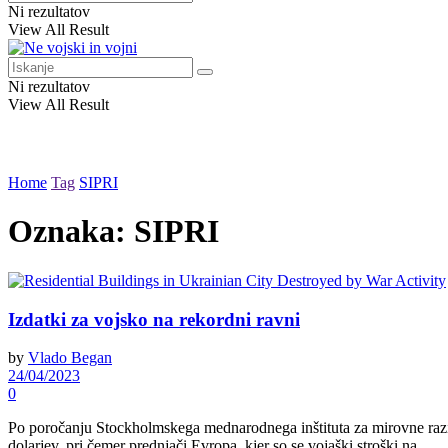
Ni rezultatov
View All Result
Ni rezultatov
View All Result
Home
Tag
SIPRI
Oznaka:
SIPRI
Izdatki za vojsko na rekordni ravni
by
Vlado Began
24/04/2023
0
Po poročanju Stockholmskega mednarodnega inštituta za mirovne razisk
dolarjev, pri čemer prednjači Evropa, kjer so se vojaški stroški na ...