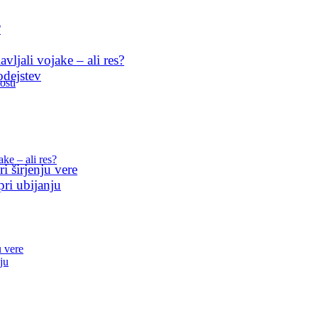
?
ljali vojake – ali res?
odejstev
osti
ke – ali res?
i širjenju vere
pri ubijanju
u vere
ju