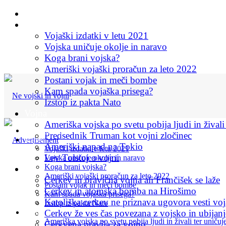
Začetna stran
Vojska
Vojaški izdatki v letu 2021
Vojska uničuje okolje in naravo
Koga brani vojska?
Ameriški vojaški proračun za leto 2022
Postani vojak in meči bombe
Kam spada vojaška prisega?
Izstop iz pakta Nato
Vojna
Ameriška vojska po svetu pobija ljudi in živali
Začetna stran
Predsednik Truman kot vojni zločinec
Vojska
Ameriški napad na Tokio
Vojaški izdatki v letu 2021
Lev Tolstoj o vojni
Vojska uničuje okolje in naravo
Koga brani vojska?
Cerkev in vojna
Ameriški vojaški proračun za leto 2022
Cerkev in pravična vojna ali Frančišek se laže
Postani vojak in meči bombe
Cerkev in atomska bomba na Hirošimo
Kam spada vojaška prisega?
Katoliška cerkev ne priznava ugovora vesti voj
Izstop iz pakta Nato
Vojna
Cerkev že ves čas povezana z vojsko in ubijan
Ameriška vojska po svetu pobija ljudi in živali ter uničuj
Cerkvena pravila za vojno