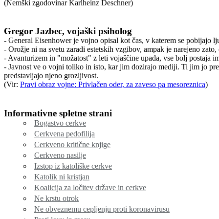
(Nemški zgodovinar Karlheinz Deschner)
Gregor Jazbec, vojaški psiholog
- General Eisenhower je vojno opisal kot čas, v katerem se pobijajo lju
- Orožje ni na svetu zaradi estetskih vzgibov, ampak je narejeno zato, da
- Avanturizem in "možatost" z leti vojaščine upada, vse bolj postaja i
- Javnost ve o vojni toliko in isto, kar jim dozirajo mediji. Ti jim jo pr
predstavljajo njeno grozljivost.
(Vir:
Pravi obraz vojne: Privlačen oder, za zaveso pa mesoreznica
)
Informativne spletne strani
Bogastvo cerkve
Cerkvena pedofilija
Cerkveno kritične knjige
Cerkveno nasilje
Izstop iz katoliške cerkve
Katolik ni kristjan
Koalicija za ločitev države in cerkve
Ne krstu otrok
Ne obveznemu cepljenju proti koronavirusu