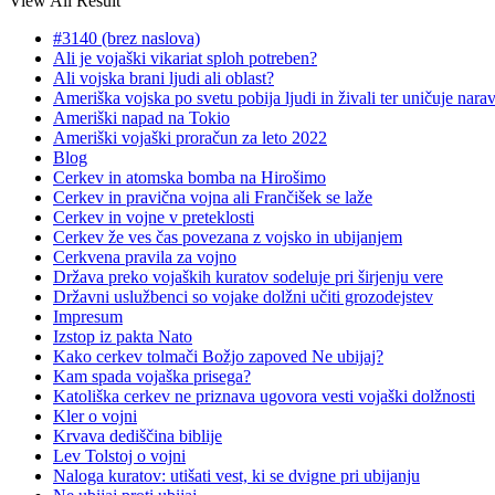
View All Result
#3140 (brez naslova)
Ali je vojaški vikariat sploh potreben?
Ali vojska brani ljudi ali oblast?
Ameriška vojska po svetu pobija ljudi in živali ter uničuje nara
Ameriški napad na Tokio
Ameriški vojaški proračun za leto 2022
Blog
Cerkev in atomska bomba na Hirošimo
Cerkev in pravična vojna ali Frančišek se laže
Cerkev in vojne v preteklosti
Cerkev že ves čas povezana z vojsko in ubijanjem
Cerkvena pravila za vojno
Država preko vojaških kuratov sodeluje pri širjenju vere
Državni uslužbenci so vojake dolžni učiti grozodejstev
Impresum
Izstop iz pakta Nato
Kako cerkev tolmači Božjo zapoved Ne ubijaj?
Kam spada vojaška prisega?
Katoliška cerkev ne priznava ugovora vesti vojaški dolžnosti
Kler o vojni
Krvava dediščina biblije
Lev Tolstoj o vojni
Naloga kuratov: utišati vest, ki se dvigne pri ubijanju