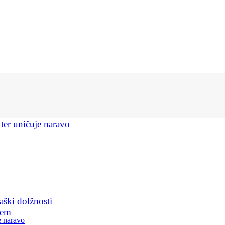
 ter uničuje naravo
aški dolžnosti
jem
e naravo