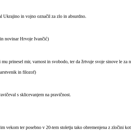
l Ukrajino in vojno označil za zlo in absurdno.
j in novinar Hrvoje Ivančić)
 mu prinesel mir, varnost in svobodo, ter da žrtvuje svoje sinove le za 
arstvenik in filozof)
pravičeval s sklicevanjem na pravičnost.
novim vekom ter posebno v 20-tem stoletju tako obremenjena z zločini kot