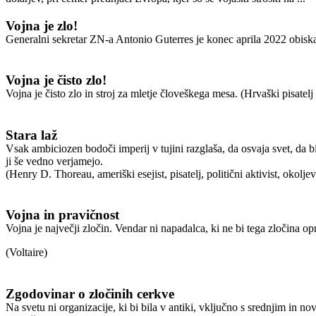
Vojna je zlo!
Generalni sekretar ZN-a Antonio Guterres je konec aprila 2022 obiska
Vojna je čisto zlo!
Vojna je čisto zlo in stroj za mletje človeškega mesa. (Hrvaški pisatel
Stara laž
Vsak ambiciozen bodoči imperij v tujini razglaša, da osvaja svet, da bi
ji še vedno verjamejo.
(Henry D. Thoreau, ameriški esejist, pisatelj, politični aktivist, okoljev
Vojna in pravičnost
Vojna je največji zločin. Vendar ni napadalca, ki ne bi tega zločina o
(Voltaire)
Zgodovinar o zločinih cerkve
Na svetu ni organizacije, ki bi bila v antiki, vključno s srednjim in 