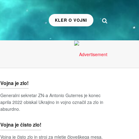
KLER O VOJNI
Vojna je zlo!
Generalni sekretar ZN-a Antonio Guterres je konec
aprila 2022 obiskal Ukrajino in vojno označil za zlo in
absurdno.
Vojna je čisto zlo!
Vojna je čisto zlo in stroj za mletje človeškega mesa.