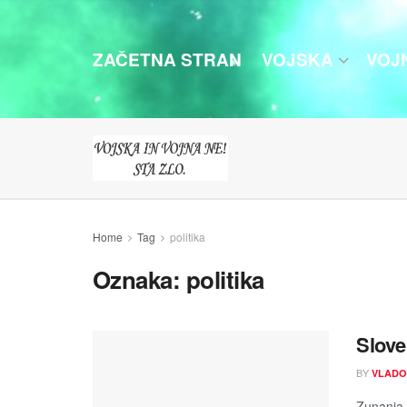
ZAČETNA STRAN
VOJSKA
VOJ
Home
Tag
politika
Oznaka:
politika
Slove
BY
VLADO
Zunanja m