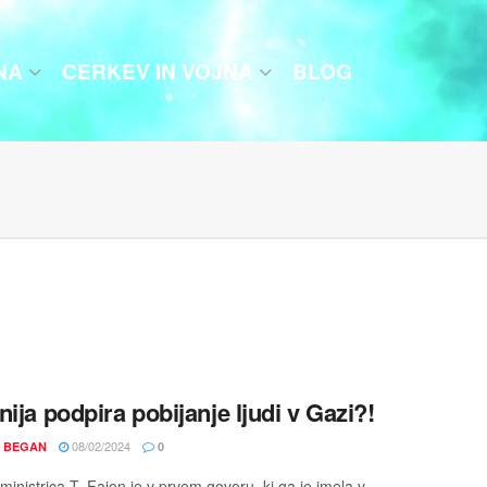
NA
CERKEV IN VOJNA
BLOG
nija podpira pobijanje ljudi v Gazi?!
08/02/2024
 BEGAN
0
inistrica T. Fajon je v prvem govoru, ki ga je imela v