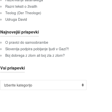
Razni teksti o živalih
Teolog (Der Theologe)
Udruga David
Najnovejši prispevki
O pravici do samoobrambe
Slovenija podpira pobijanje ljudi v Gazi?!
Boj dobrega z zlom ali boj zla z zlom?
Vsi prispevki
Vsi
Izberite kategorijo
prispevki