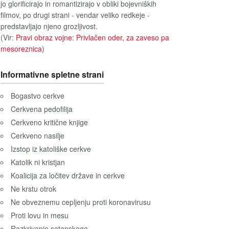
jo glorificirajo in romantizirajo v obliki bojevniških
filmov, po drugi strani - vendar veliko redkeje -
predstavljajo njeno grozljivost.
(Vir:
Pravi obraz vojne: Privlačen oder, za zaveso pa
mesoreznica
)
Informativne spletne strani
Bogastvo cerkve
Cerkvena pedofilija
Cerkveno kritične knjige
Cerkveno nasilje
Izstop iz katoliške cerkve
Katolik ni kristjan
Koalicija za ločitev države in cerkve
Ne krstu otrok
Ne obveznemu cepljenju proti koronavirusu
Proti lovu in mesu
Razkrivanje satanskega