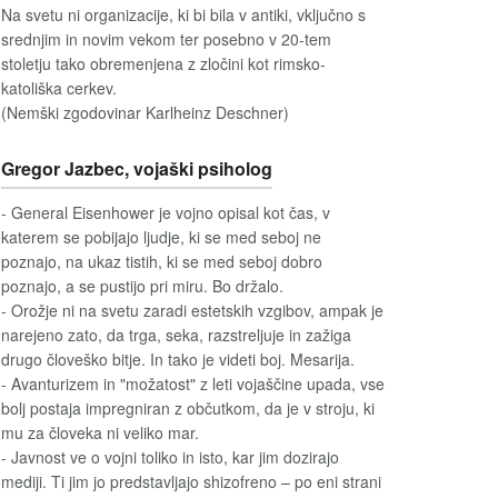
Na svetu ni organizacije, ki bi bila v antiki, vključno s
srednjim in novim vekom ter posebno v 20-tem
stoletju tako obremenjena z zločini kot rimsko-
katoliška cerkev.
(Nemški zgodovinar Karlheinz Deschner)
Gregor Jazbec, vojaški psiholog
- General Eisenhower je vojno opisal kot čas, v
katerem se pobijajo ljudje, ki se med seboj ne
poznajo, na ukaz tistih, ki se med seboj dobro
poznajo, a se pustijo pri miru. Bo držalo.
- Orožje ni na svetu zaradi estetskih vzgibov, ampak je
narejeno zato, da trga, seka, razstreljuje in zažiga
drugo človeško bitje. In tako je videti boj. Mesarija.
- Avanturizem in "možatost" z leti vojaščine upada, vse
bolj postaja impregniran z občutkom, da je v stroju, ki
mu za človeka ni veliko mar.
- Javnost ve o vojni toliko in isto, kar jim dozirajo
mediji. Ti jim jo predstavljajo shizofreno – po eni strani