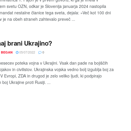
em svetu OZN, odkar je Slovenija januarja 2024 nastopila
 mandat nestalne članice tega sveta, dejala: »Več kot 100 dni
 je na obeh straneh zahtevalo preveč ...
aj brani Ukrajino?
05/07/2022
 BEGAN
0
esecev poteka vojna v Ukrajini. Vsak dan pade na bojiščih
ojakov in civilistov. Ukrajinska vojska vedno bolj izgublja boj za
 Evropi, ZDA in drugod je zelo veliko ljudi, ki podpirajo
boj Ukrajine proti Rusiji. ...