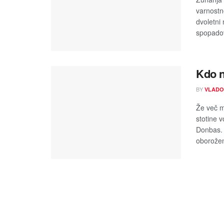
varnostn
dvoletni
spopadov
Kdo n
BY
VLADO
Že več m
stotine v
Donbas. V
oborožen 