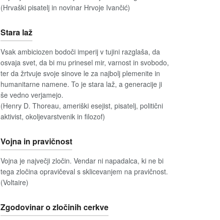
(Hrvaški pisatelj in novinar Hrvoje Ivančić)
Stara laž
Vsak ambiciozen bodoči imperij v tujini razglaša, da
osvaja svet, da bi mu prinesel mir, varnost in svobodo,
ter da žrtvuje svoje sinove le za najbolj plemenite in
humanitarne namene. To je stara laž, a generacije ji
še vedno verjamejo.
(Henry D. Thoreau, ameriški esejist, pisatelj, politični
aktivist, okoljevarstvenik in filozof)
Vojna in pravičnost
Vojna je največji zločin. Vendar ni napadalca, ki ne bi
tega zločina opravičeval s sklicevanjem na pravičnost.
(Voltaire)
Zgodovinar o zločinih cerkve