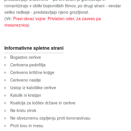
romantizirajo v obliki bojevniških filmov, po drugi strani - vendar
veliko redkeje - predstavljajo njeno grozljivost.
(Vir:
Pravi obraz vojne: Privlačen oder, za zaveso pa
mesoreznica
)
Informativne spletne strani
Bogastvo cerkve
Cerkvena pedofilija
Cerkveno kritične knjige
Cerkveno nasilje
Izstop iz katoliške cerkve
Katolik ni kristjan
Koalicija za ločitev države in cerkve
Ne krstu otrok
Ne obveznemu cepljenju proti koronavirusu
Proti lovu in mesu