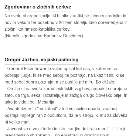
Zgodovinar o zločinih cerkve
Na svetu ni organizacije, ki bi bila v antiki, vključno s srednjim in
novim vekom ter posebno v 20-tem stoletju tako obremenjena z
zločini kot rimsko-katoliška cerkev.
(Nemški zgodovinar Karlheinz Deschner)
Gregor Jazbec, vojaški psiholog
- General Eisenhower je vojno opisal kot čas, v katerem se
pobijajo ljudje, ki se med seboj ne poznajo, na ukaz tistih, ki se
med seboj dobro poznajo, a se pustijo pri miru. Bo držalo.
- Orožje ni na svetu zaradi estetskih vzgibov, ampak je narejeno
zato, da trga, seka, razstreljuje in zažiga drugo človeško bitje. In
tako je videti boj. Mesarija.
- Avanturizem in "možatost" z leti vojaščine upada, vse bolj
postaja impregniran z občutkom, da je v stroju, ki mu za človeka
ni veliko mar.
- Javnost ve o vojni toliko in isto, kar jim dozirajo mediji. Ti jim jo
predstavljajo shizofreno – po eni strani jo glorificirajo in