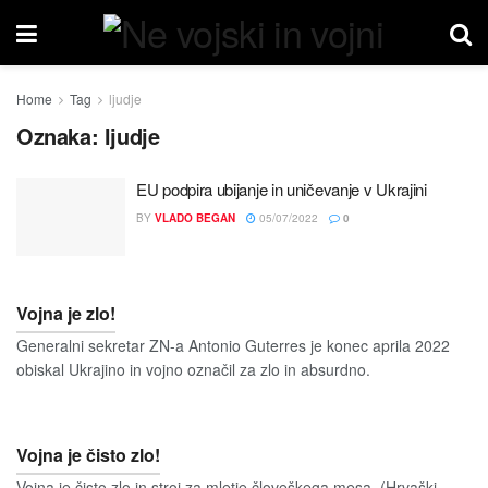
Home
Tag
ljudje
Oznaka:
ljudje
EU podpira ubijanje in uničevanje v Ukrajini
BY
VLADO BEGAN
05/07/2022
0
Vojna je zlo!
Generalni sekretar ZN-a Antonio Guterres je konec aprila 2022
obiskal Ukrajino in vojno označil za zlo in absurdno.
Vojna je čisto zlo!
Vojna je čisto zlo in stroj za mletje človeškega mesa. (Hrvaški