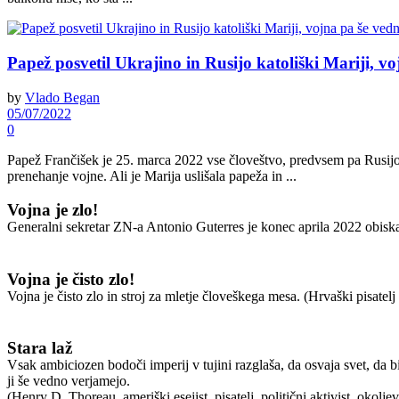
Papež posvetil Ukrajino in Rusijo katoliški Mariji, vo
by
Vlado Began
05/07/2022
0
Papež Frančišek je 25. marca 2022 vse človeštvo, predvsem pa Rusijo 
prenehanje vojne. Ali je Marija uslišala papeža in ...
Vojna je zlo!
Generalni sekretar ZN-a Antonio Guterres je konec aprila 2022 obiska
Vojna je čisto zlo!
Vojna je čisto zlo in stroj za mletje človeškega mesa. (Hrvaški pisatel
Stara laž
Vsak ambiciozen bodoči imperij v tujini razglaša, da osvaja svet, da bi
ji še vedno verjamejo.
(Henry D. Thoreau, ameriški esejist, pisatelj, politični aktivist, okoljev