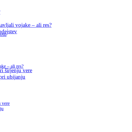
?
ljali vojake – ali res?
odejstev
osti
ke – ali res?
i širjenju vere
pri ubijanju
u vere
ju