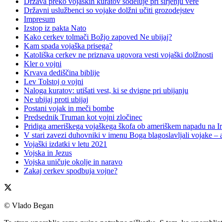
Država preko vojaških kuratov sodeluje pri širjenju vere
Državni uslužbenci so vojake dolžni učiti grozodejstev
Impresum
Izstop iz pakta Nato
Kako cerkev tolmači Božjo zapoved Ne ubijaj?
Kam spada vojaška prisega?
Katoliška cerkev ne priznava ugovora vesti vojaški dolžnosti
Kler o vojni
Krvava dediščina biblije
Lev Tolstoj o vojni
Naloga kuratov: utišati vest, ki se dvigne pri ubijanju
Ne ubijaj proti ubijaj
Postani vojak in meči bombe
Predsednik Truman kot vojni zločinec
Pridiga ameriškega vojaškega škofa ob ameriškem napadu na Ir
V stari zavezi duhovniki v imenu Boga blagoslavljali vojake – a
Vojaški izdatki v letu 2021
Vojska in Jezus
Vojska uničuje okolje in naravo
Zakaj cerkev spodbuja vojne?
© Vlado Began