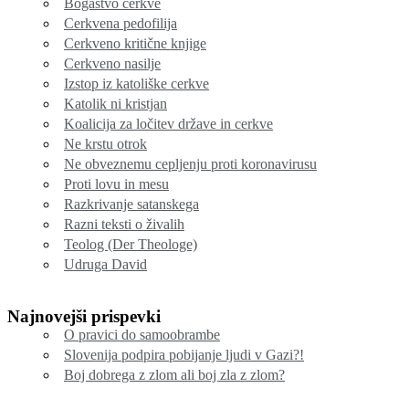
Bogastvo cerkve
Cerkvena pedofilija
Cerkveno kritične knjige
Cerkveno nasilje
Izstop iz katoliške cerkve
Katolik ni kristjan
Koalicija za ločitev države in cerkve
Ne krstu otrok
Ne obveznemu cepljenju proti koronavirusu
Proti lovu in mesu
Razkrivanje satanskega
Razni teksti o živalih
Teolog (Der Theologe)
Udruga David
Najnovejši prispevki
O pravici do samoobrambe
Slovenija podpira pobijanje ljudi v Gazi?!
Boj dobrega z zlom ali boj zla z zlom?