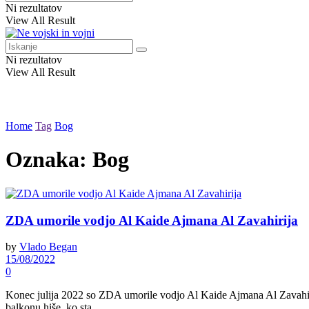
Ni rezultatov
View All Result
Ni rezultatov
View All Result
Home
Tag
Bog
Oznaka:
Bog
ZDA umorile vodjo Al Kaide Ajmana Al Zavahirija
by
Vlado Began
15/08/2022
0
Konec julija 2022 so ZDA umorile vodjo Al Kaide Ajmana Al Zavahirija,
balkonu hiše, ko sta ...