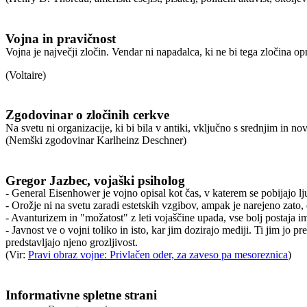
Vojna in pravičnost
Vojna je največji zločin. Vendar ni napadalca, ki ne bi tega zločina o
(Voltaire)
Zgodovinar o zločinih cerkve
Na svetu ni organizacije, ki bi bila v antiki, vključno s srednjim in 
(Nemški zgodovinar Karlheinz Deschner)
Gregor Jazbec, vojaški psiholog
- General Eisenhower je vojno opisal kot čas, v katerem se pobijajo lju
- Orožje ni na svetu zaradi estetskih vzgibov, ampak je narejeno zato, da
- Avanturizem in "možatost" z leti vojaščine upada, vse bolj postaja i
- Javnost ve o vojni toliko in isto, kar jim dozirajo mediji. Ti jim jo pr
predstavljajo njeno grozljivost.
(Vir:
Pravi obraz vojne: Privlačen oder, za zaveso pa mesoreznica
)
Informativne spletne strani