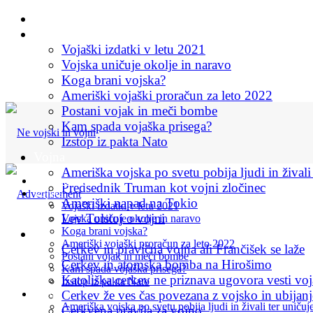
Začetna stran
Vojska
Vojaški izdatki v letu 2021
Vojska uničuje okolje in naravo
Koga brani vojska?
Ameriški vojaški proračun za leto 2022
Postani vojak in meči bombe
Kam spada vojaška prisega?
Izstop iz pakta Nato
Vojna
Ameriška vojska po svetu pobija ljudi in živali
Začetna stran
Predsednik Truman kot vojni zločinec
Vojska
Ameriški napad na Tokio
Vojaški izdatki v letu 2021
Lev Tolstoj o vojni
Vojska uničuje okolje in naravo
Koga brani vojska?
Cerkev in vojna
Ameriški vojaški proračun za leto 2022
Cerkev in pravična vojna ali Frančišek se laže
Postani vojak in meči bombe
Cerkev in atomska bomba na Hirošimo
Kam spada vojaška prisega?
Katoliška cerkev ne priznava ugovora vesti voj
Izstop iz pakta Nato
Vojna
Cerkev že ves čas povezana z vojsko in ubijan
Ameriška vojska po svetu pobija ljudi in živali ter uničuj
Cerkvena pravila za vojno