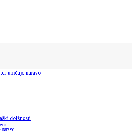
 ter uničuje naravo
aški dolžnosti
jem
e naravo