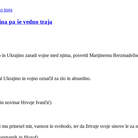
jna pa še vedno traja
in Ukrajino zaradi vojne med njima, posvetil Marijinemu Brezmadežnemu 
l Ukrajino in vojno označil za zlo in absurdno.
j in novinar Hrvoje Ivančić)
 mu prinesel mir, varnost in svobodo, ter da žrtvuje svoje sinove le za 
arstvenik in filozof)