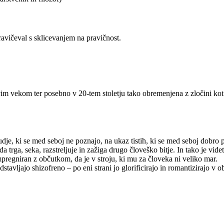
pravičeval s sklicevanjem na pravičnost.
novim vekom ter posebno v 20-tem stoletju tako obremenjena z zločini kot
dje, ki se med seboj ne poznajo, na ukaz tistih, ki se med seboj dobro p
 trga, seka, razstreljuje in zažiga drugo človeško bitje. In tako je videt
mpregniran z občutkom, da je v stroju, ki mu za človeka ni veliko mar.
edstavljajo shizofreno – po eni strani jo glorificirajo in romantizirajo v 