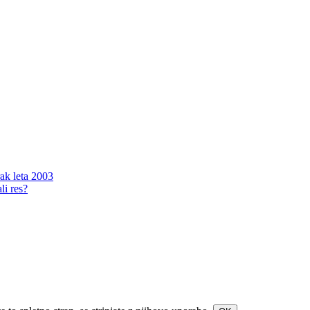
ak leta 2003
li res?