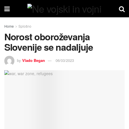
Home
Splošno
Norost oboroževanja
Slovenije se nadaljuje
by
Vlado Began
06/03/2023