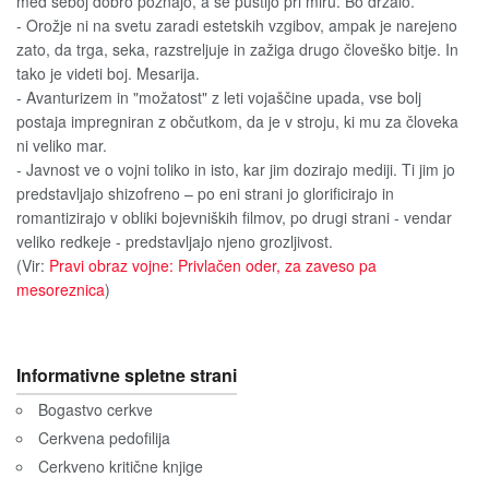
med seboj dobro poznajo, a se pustijo pri miru. Bo držalo.
- Orožje ni na svetu zaradi estetskih vzgibov, ampak je narejeno
zato, da trga, seka, razstreljuje in zažiga drugo človeško bitje. In
tako je videti boj. Mesarija.
- Avanturizem in "možatost" z leti vojaščine upada, vse bolj
postaja impregniran z občutkom, da je v stroju, ki mu za človeka
ni veliko mar.
- Javnost ve o vojni toliko in isto, kar jim dozirajo mediji. Ti jim jo
predstavljajo shizofreno – po eni strani jo glorificirajo in
romantizirajo v obliki bojevniških filmov, po drugi strani - vendar
veliko redkeje - predstavljajo njeno grozljivost.
(Vir:
Pravi obraz vojne: Privlačen oder, za zaveso pa
mesoreznica
)
Informativne spletne strani
Bogastvo cerkve
Cerkvena pedofilija
Cerkveno kritične knjige