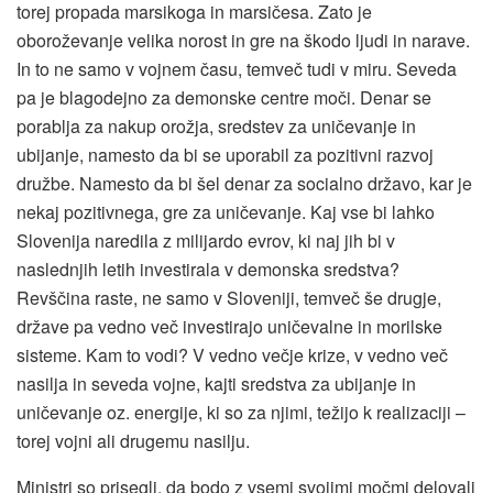
torej propada marsikoga in marsičesa. Zato je
oboroževanje velika norost in gre na škodo ljudi in narave.
In to ne samo v vojnem času, temveč tudi v miru. Seveda
pa je blagodejno za demonske centre moči. Denar se
porablja za nakup orožja, sredstev za uničevanje in
ubijanje, namesto da bi se uporabil za pozitivni razvoj
družbe. Namesto da bi šel denar za socialno državo, kar je
nekaj pozitivnega, gre za uničevanje. Kaj vse bi lahko
Slovenija naredila z milijardo evrov, ki naj jih bi v
naslednjih letih investirala v demonska sredstva?
Revščina raste, ne samo v Sloveniji, temveč še drugje,
države pa vedno več investirajo uničevalne in morilske
sisteme. Kam to vodi? V vedno večje krize, v vedno več
nasilja in seveda vojne, kajti sredstva za ubijanje in
uničevanje oz. energije, ki so za njimi, težijo k realizaciji –
torej vojni ali drugemu nasilju.
Ministri so prisegli, da bodo z vsemi svojimi močmi delovali