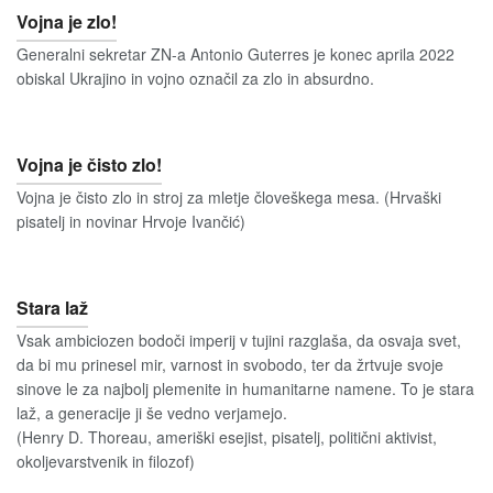
Vojna je zlo!
Generalni sekretar ZN-a Antonio Guterres je konec aprila 2022
obiskal Ukrajino in vojno označil za zlo in absurdno.
Vojna je čisto zlo!
Vojna je čisto zlo in stroj za mletje človeškega mesa. (Hrvaški
pisatelj in novinar Hrvoje Ivančić)
Stara laž
Vsak ambiciozen bodoči imperij v tujini razglaša, da osvaja svet,
da bi mu prinesel mir, varnost in svobodo, ter da žrtvuje svoje
sinove le za najbolj plemenite in humanitarne namene. To je stara
laž, a generacije ji še vedno verjamejo.
(Henry D. Thoreau, ameriški esejist, pisatelj, politični aktivist,
okoljevarstvenik in filozof)