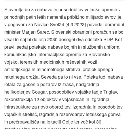
Slovenija bo za nabavo in posodobitev vojaške opreme v
prihodnjih petih letih namenila približno milijardo evrov, je
v pogovoru za Novice Svet24 (4.3.2023) povedal obrambni
minister Marjan Šarec. Slovenski obrambni proračun se bo
višal in naj bi do leta 2030 dosegel dva odstotka BDP. Kot
pravi, sedaj potekajo nabave bojnih in službenih uniform,
komunikacijsko-informacijske opreme za Slovensko
vojsko, terenskih medicinskih reševalnih vozil,
artilerijskega in minometnega streliva, protioklepnega
raketnega orožja. Seveda pa to ni vse. Poteka tudi nabava
letala za gašenje požarov iz zraka, nadgradnja
helikopterjev Cougar, posodobitev vojaške ladje Triglav,
rekonstrukcija 12 objektov v vojašnicah in izgradnja
infrastrukture za novo oborožitev, izgradnja in posodobitev
vojaških strelišč, izgradnja rezervoarjev letalskega goriva
in prečrpavališča na lokaciji Celje ter več kot 30