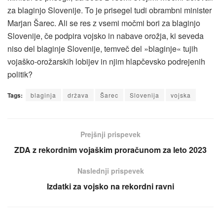
za blaginjo Slovenije. To je prisegel tudi obrambni minister
Marjan Šarec. Ali se res z vsemi močmi bori za blaginjo
Slovenije, če podpira vojsko in nabave orožja, ki seveda
niso del blaginje Slovenije, temveč del »blaginje« tujih
vojaško-orožarskih lobijev in njim hlapčevsko podrejenih
politik?
Tags:
blaginja
država
Šarec
Slovenija
vojska
Prejšnji prispevek
ZDA z rekordnim vojaškim proračunom za leto 2023
Naslednji prispevek
Izdatki za vojsko na rekordni ravni