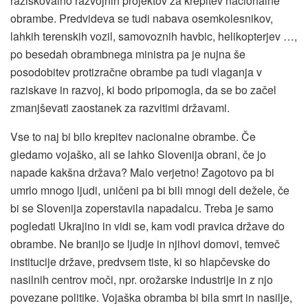
raziskovalno razvojnih projektov za krepitev nacionalne
obrambe. Predvideva se tudi nabava osemkolesnikov,
lahkih terenskih vozil, samovoznih havbic, helikopterjev …,
po besedah obrambnega ministra pa je nujna še
posodobitev protizračne obrambe pa tudi vlaganja v
raziskave in razvoj, ki bodo pripomogla, da se bo začel
zmanjševati zaostanek za razvitimi državami.
Vse to naj bi bilo krepitev nacionalne obrambe. Če
gledamo vojaško, ali se lahko Slovenija obrani, če jo
napade kakšna država? Malo verjetno! Zagotovo pa bi
umrlo mnogo ljudi, uničeni pa bi bili mnogi deli dežele, če
bi se Slovenija zoperstavila napadalcu. Treba je samo
pogledati Ukrajino in vidi se, kam vodi pravica države do
obrambe. Ne branijo se ljudje in njihovi domovi, temveč
institucije države, predvsem tiste, ki so hlapčevske do
nasilnih centrov moči, npr. orožarske industrije in z njo
povezane politike. Vojaška obramba bi bila smrt in nasilje,